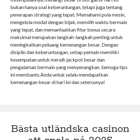
bukan hanya soal keberuntungan, tetapi juga tentang
penerapan strategi yang tepat. Memahami pola mesin,
mengelola modal dengan bijak, memilih waktu bermain
yang tepat, dan memanfaatkan fitur bonus secara
maksimal merupakan langkah-langkah penting untuk
meningkatkan peluang kemenangan besar. Dengan
disiplin dan keberuntungan, setiap pemain memiliki
kesempatan untuk meraih jackpot besar dan
pengalaman bermain yang menyenangkan. Semoga tips
ini membantu Anda untuk selalu mendapatkan
kemenangan besar di hari ini dan seterusnya!
Bästa utländska casinon