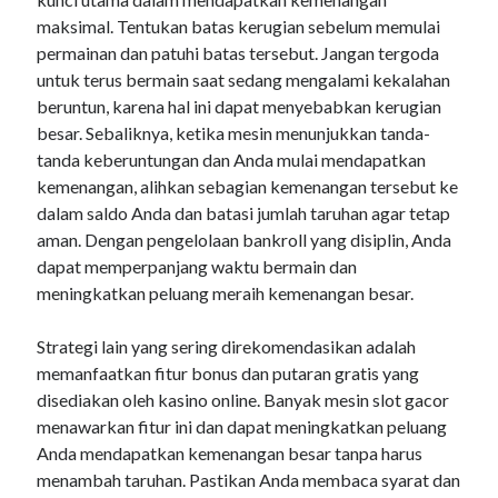
maksimal. Tentukan batas kerugian sebelum memulai
permainan dan patuhi batas tersebut. Jangan tergoda
untuk terus bermain saat sedang mengalami kekalahan
beruntun, karena hal ini dapat menyebabkan kerugian
besar. Sebaliknya, ketika mesin menunjukkan tanda-
tanda keberuntungan dan Anda mulai mendapatkan
kemenangan, alihkan sebagian kemenangan tersebut ke
dalam saldo Anda dan batasi jumlah taruhan agar tetap
aman. Dengan pengelolaan bankroll yang disiplin, Anda
dapat memperpanjang waktu bermain dan
meningkatkan peluang meraih kemenangan besar.
Strategi lain yang sering direkomendasikan adalah
memanfaatkan fitur bonus dan putaran gratis yang
disediakan oleh kasino online. Banyak mesin slot gacor
menawarkan fitur ini dan dapat meningkatkan peluang
Anda mendapatkan kemenangan besar tanpa harus
menambah taruhan. Pastikan Anda membaca syarat dan