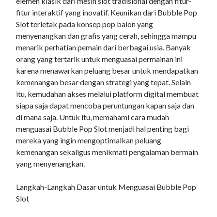
elemen klasik dari mesin slot tradisional dengan fitur-
fitur interaktif yang inovatif. Keunikan dari Bubble Pop
Slot terletak pada konsep pop balon yang
menyenangkan dan grafis yang cerah, sehingga mampu
menarik perhatian pemain dari berbagai usia. Banyak
orang yang tertarik untuk menguasai permainan ini
karena menawarkan peluang besar untuk mendapatkan
kemenangan besar dengan strategi yang tepat. Selain
itu, kemudahan akses melalui platform digital membuat
siapa saja dapat mencoba peruntungan kapan saja dan
di mana saja. Untuk itu, memahami cara mudah
menguasai Bubble Pop Slot menjadi hal penting bagi
mereka yang ingin mengoptimalkan peluang
kemenangan sekaligus menikmati pengalaman bermain
yang menyenangkan.
Langkah-Langkah Dasar untuk Menguasai Bubble Pop
Slot