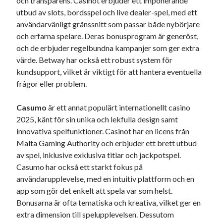
och transparens. Casinot erbjuder ett imponerande
utbud av slots, bordsspel och live dealer-spel, med ett
användarvänligt gränssnitt som passar både nybörjare
och erfarna spelare. Deras bonusprogram är generöst,
och de erbjuder regelbundna kampanjer som ger extra
värde. Betway har också ett robust system för
kundsupport, vilket är viktigt för att hantera eventuella
frågor eller problem.
Casumo
är ett annat populärt internationellt casino
2025, känt för sin unika och lekfulla design samt
innovativa spelfunktioner. Casinot har en licens från
Malta Gaming Authority och erbjuder ett brett utbud
av spel, inklusive exklusiva titlar och jackpotspel.
Casumo har också ett starkt fokus på
användarupplevelse, med en intuitiv plattform och en
app som gör det enkelt att spela var som helst.
Bonusarna är ofta tematiska och kreativa, vilket ger en
extra dimension till spelupplevelsen. Dessutom