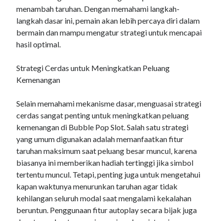
menambah taruhan. Dengan memahami langkah-
langkah dasar ini, pemain akan lebih percaya diri dalam
bermain dan mampu mengatur strategi untuk mencapai
hasil optimal.
Strategi Cerdas untuk Meningkatkan Peluang
Kemenangan
Selain memahami mekanisme dasar, menguasai strategi
cerdas sangat penting untuk meningkatkan peluang
kemenangan di Bubble Pop Slot. Salah satu strategi
yang umum digunakan adalah memanfaatkan fitur
taruhan maksimum saat peluang besar muncul, karena
biasanya ini memberikan hadiah tertinggi jika simbol
tertentu muncul. Tetapi, penting juga untuk mengetahui
kapan waktunya menurunkan taruhan agar tidak
kehilangan seluruh modal saat mengalami kekalahan
beruntun. Penggunaan fitur autoplay secara bijak juga