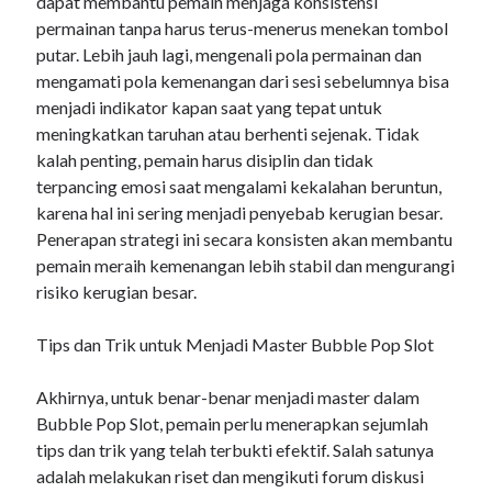
dapat membantu pemain menjaga konsistensi
permainan tanpa harus terus-menerus menekan tombol
putar. Lebih jauh lagi, mengenali pola permainan dan
mengamati pola kemenangan dari sesi sebelumnya bisa
menjadi indikator kapan saat yang tepat untuk
meningkatkan taruhan atau berhenti sejenak. Tidak
kalah penting, pemain harus disiplin dan tidak
terpancing emosi saat mengalami kekalahan beruntun,
karena hal ini sering menjadi penyebab kerugian besar.
Penerapan strategi ini secara konsisten akan membantu
pemain meraih kemenangan lebih stabil dan mengurangi
risiko kerugian besar.
Tips dan Trik untuk Menjadi Master Bubble Pop Slot
Akhirnya, untuk benar-benar menjadi master dalam
Bubble Pop Slot, pemain perlu menerapkan sejumlah
tips dan trik yang telah terbukti efektif. Salah satunya
adalah melakukan riset dan mengikuti forum diskusi