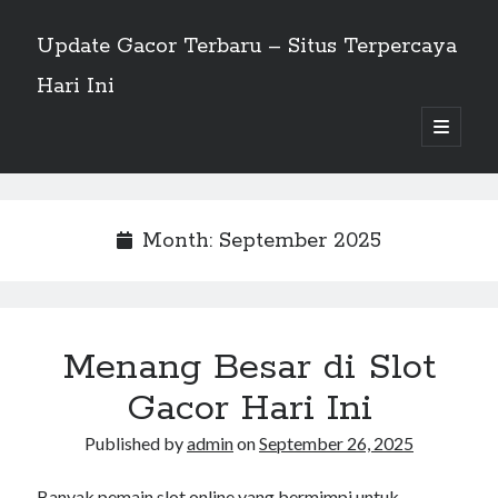
Update Gacor Terbaru – Situs Terpercaya
Hari Ini
open
primary
Sidebar
menu
Search
Search
Month:
September 2025
Recent Posts
Review Lengkap Sweet Bonanza: Fitur, Pembayaran, dan Daya Tariknya
Bukan Cuma Zeus, Ini 5 Karakter Ikonik dari Pragmatic Play!
Menang Besar di Slot
Benarkah Ada Orang yang Benar-Benar Kaya karena Menang Togel?
Gacor Hari Ini
Mengenal Fitur Multiplier dan Cara Kerjanya di Game Pragmatic
7 Pola Gacor Pragmatic Play yang Sering Kasih Jackpot
Published by
admin
on
September 26, 2025
Banyak pemain slot online yang bermimpi untuk