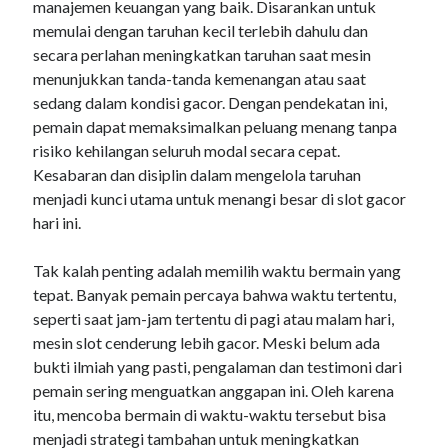
manajemen keuangan yang baik. Disarankan untuk
เว็บสล็อต
memulai dengan taruhan kecil terlebih dahulu dan
เว็บตรง
secara perlahan meningkatkan taruhan saat mesin
menunjukkan tanda-tanda kemenangan atau saat
togel online
sedang dalam kondisi gacor. Dengan pendekatan ini,
slot gacor
pemain dapat memaksimalkan peluang menang tanpa
risiko kehilangan seluruh modal secara cepat.
sbobet
Kesabaran dan disiplin dalam mengelola taruhan
judi bola
menjadi kunci utama untuk menangi besar di slot gacor
hari ini.
Tak kalah penting adalah memilih waktu bermain yang
tepat. Banyak pemain percaya bahwa waktu tertentu,
seperti saat jam-jam tertentu di pagi atau malam hari,
mesin slot cenderung lebih gacor. Meski belum ada
bukti ilmiah yang pasti, pengalaman dan testimoni dari
pemain sering menguatkan anggapan ini. Oleh karena
itu, mencoba bermain di waktu-waktu tersebut bisa
menjadi strategi tambahan untuk meningkatkan