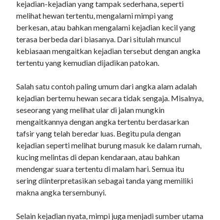
kejadian-kejadian yang tampak sederhana, seperti
melihat hewan tertentu, mengalami mimpi yang
berkesan, atau bahkan mengalami kejadian kecil yang
terasa berbeda dari biasanya. Dari situlah muncul
kebiasaan mengaitkan kejadian tersebut dengan angka
tertentu yang kemudian dijadikan patokan.
Salah satu contoh paling umum dari angka alam adalah
kejadian bertemu hewan secara tidak sengaja. Misalnya,
seseorang yang melihat ular di jalan mungkin
mengaitkannya dengan angka tertentu berdasarkan
tafsir yang telah beredar luas. Begitu pula dengan
kejadian seperti melihat burung masuk ke dalam rumah,
kucing melintas di depan kendaraan, atau bahkan
mendengar suara tertentu di malam hari. Semua itu
sering diinterpretasikan sebagai tanda yang memiliki
makna angka tersembunyi.
Selain kejadian nyata, mimpi juga menjadi sumber utama