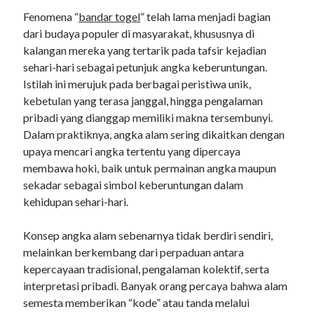
Fenomena “
bandar togel
” telah lama menjadi bagian
dari budaya populer di masyarakat, khususnya di
kalangan mereka yang tertarik pada tafsir kejadian
sehari-hari sebagai petunjuk angka keberuntungan.
Istilah ini merujuk pada berbagai peristiwa unik,
kebetulan yang terasa janggal, hingga pengalaman
pribadi yang dianggap memiliki makna tersembunyi.
Dalam praktiknya, angka alam sering dikaitkan dengan
upaya mencari angka tertentu yang dipercaya
membawa hoki, baik untuk permainan angka maupun
sekadar sebagai simbol keberuntungan dalam
kehidupan sehari-hari.
Konsep angka alam sebenarnya tidak berdiri sendiri,
melainkan berkembang dari perpaduan antara
kepercayaan tradisional, pengalaman kolektif, serta
interpretasi pribadi. Banyak orang percaya bahwa alam
semesta memberikan “kode” atau tanda melalui