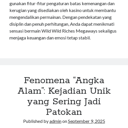
gunakan fitur-fitur pengaturan batas kemenangan dan
kerugian yang disediakan oleh kasino untuk membantu
mengendalikan permainan. Dengan pendekatan yang
disiplin dan penuh perhitungan, Anda dapat menikmati
sensasi bermain Wild Wild Riches Megaways sekaligus
menjaga keuangan dan emosi tetap stabil.
Fenomena “Angka
Alam”: Kejadian Unik
yang Sering Jadi
Patokan
Published by
admin
on
September 9, 2025