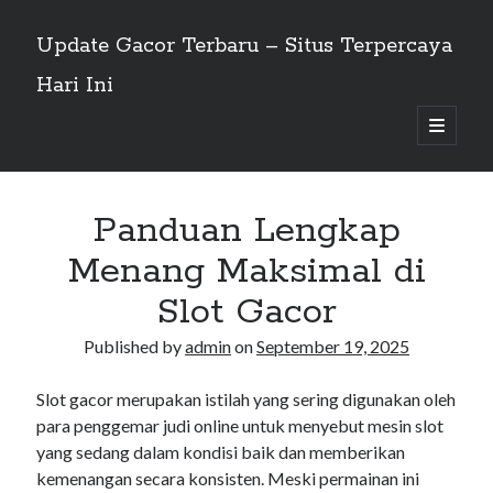
Update Gacor Terbaru – Situs Terpercaya
Hari Ini
open
primary
Sidebar
menu
Search
Search
Panduan Lengkap
Menang Maksimal di
Recent Posts
Slot Gacor
Review Lengkap Sweet Bonanza: Fitur, Pembayaran, dan Daya Tariknya
Published by
admin
on
September 19, 2025
Bukan Cuma Zeus, Ini 5 Karakter Ikonik dari Pragmatic Play!
Benarkah Ada Orang yang Benar-Benar Kaya karena Menang Togel?
Slot gacor merupakan istilah yang sering digunakan oleh
Mengenal Fitur Multiplier dan Cara Kerjanya di Game Pragmatic
para penggemar judi online untuk menyebut mesin slot
7 Pola Gacor Pragmatic Play yang Sering Kasih Jackpot
yang sedang dalam kondisi baik dan memberikan
kemenangan secara konsisten. Meski permainan ini