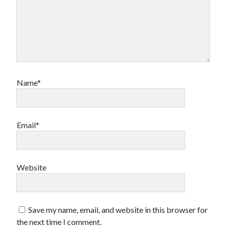
Name*
Email*
Website
Save my name, email, and website in this browser for
the next time I comment.