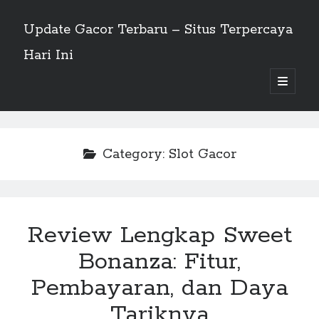
Update Gacor Terbaru – Situs Terpercaya
Hari Ini
open
primary
Sidebar
menu
Search
Search
Category:
Slot Gacor
Recent Posts
Review Lengkap Sweet Bonanza: Fitur, Pembayaran, dan Daya Tariknya
Bukan Cuma Zeus, Ini 5 Karakter Ikonik dari Pragmatic Play!
Review Lengkap Sweet
Benarkah Ada Orang yang Benar-Benar Kaya karena Menang Togel?
Bonanza: Fitur,
Mengenal Fitur Multiplier dan Cara Kerjanya di Game Pragmatic
7 Pola Gacor Pragmatic Play yang Sering Kasih Jackpot
Pembayaran, dan Daya
Tariknya