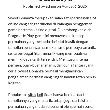
Recent Comments
Published by
admin
on
August 6, 2026
No comments to show.
Sweet Bonanza merupakan salah satu permainan slot
online yang sangat dikenal di kalangan penggemar
Sidebar/Blogroll
game bertema kasino digital. Dikembangkan oleh
Pragmatic Play, game ini menawarkan konsep
BUKTI4D
permainan yang berbeda dari slot klasik dengan
koi800
tampilan penuh warna, mekanisme pembayaran unik,
serta berbagai fitur menarik yang membuatnya
memiliki daya tarik tersendiri. Mengusung tema
permen, buah-buahan manis, dan dunia fantasi yang
sideside
ceria, Sweet Bonanza berhasil menghadirkan
pengalaman bermain yang ringan namun tetap penuh
slot online
kejutan.
slot
Popularitas
slot
situs judi
tidak hanya berasal dari
tampilannya yang menarik, tetapi juga dari sistem
สล็อตเว็บตรง
permainan yang mudah dipahami oleh pemain baru.