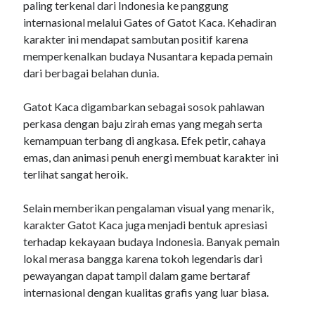
paling terkenal dari Indonesia ke panggung
internasional melalui Gates of Gatot Kaca. Kehadiran
karakter ini mendapat sambutan positif karena
memperkenalkan budaya Nusantara kepada pemain
dari berbagai belahan dunia.
Gatot Kaca digambarkan sebagai sosok pahlawan
perkasa dengan baju zirah emas yang megah serta
kemampuan terbang di angkasa. Efek petir, cahaya
emas, dan animasi penuh energi membuat karakter ini
terlihat sangat heroik.
Selain memberikan pengalaman visual yang menarik,
karakter Gatot Kaca juga menjadi bentuk apresiasi
terhadap kekayaan budaya Indonesia. Banyak pemain
lokal merasa bangga karena tokoh legendaris dari
pewayangan dapat tampil dalam game bertaraf
internasional dengan kualitas grafis yang luar biasa.