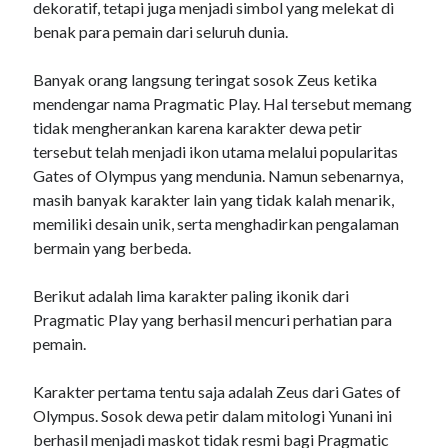
dekoratif, tetapi juga menjadi simbol yang melekat di
benak para pemain dari seluruh dunia.
Banyak orang langsung teringat sosok Zeus ketika
mendengar nama Pragmatic Play. Hal tersebut memang
tidak mengherankan karena karakter dewa petir
tersebut telah menjadi ikon utama melalui popularitas
Gates of Olympus yang mendunia. Namun sebenarnya,
masih banyak karakter lain yang tidak kalah menarik,
memiliki desain unik, serta menghadirkan pengalaman
bermain yang berbeda.
Berikut adalah lima karakter paling ikonik dari
Pragmatic Play yang berhasil mencuri perhatian para
pemain.
Karakter pertama tentu saja adalah Zeus dari Gates of
Olympus. Sosok dewa petir dalam mitologi Yunani ini
berhasil menjadi maskot tidak resmi bagi Pragmatic