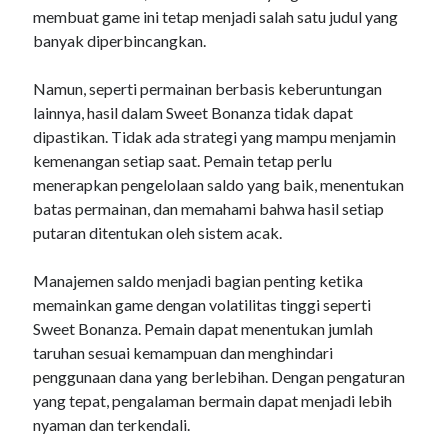
membuat game ini tetap menjadi salah satu judul yang
banyak diperbincangkan.
Namun, seperti permainan berbasis keberuntungan
lainnya, hasil dalam Sweet Bonanza tidak dapat
dipastikan. Tidak ada strategi yang mampu menjamin
kemenangan setiap saat. Pemain tetap perlu
menerapkan pengelolaan saldo yang baik, menentukan
batas permainan, dan memahami bahwa hasil setiap
putaran ditentukan oleh sistem acak.
Manajemen saldo menjadi bagian penting ketika
memainkan game dengan volatilitas tinggi seperti
Sweet Bonanza. Pemain dapat menentukan jumlah
taruhan sesuai kemampuan dan menghindari
penggunaan dana yang berlebihan. Dengan pengaturan
yang tepat, pengalaman bermain dapat menjadi lebih
nyaman dan terkendali.