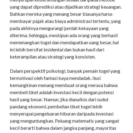
yang dapat diprediksi atau dijadikan strategi keuangan.
Bahkan mereka yang menang besar biasanya harus
membayar pajak atau biaya administrasi tertentu, yang
pada akhirnya mengurangi jumlah kekayaan yang
diterima. Sehingga, meskipun ada orang yang berhasil
memenangkan togel dan mendapatkan uang besar, hal
ini lebih bersifat insidental dan bukan hasil dari
keterampilan atau strategi yang konsisten.
Dalam perspektif psikologi, banyak pemain togel yang
termotivasi oleh fantasi kaya mendadak. Ilusi
kemungkinan menang membuat orang merasa bahwa
membeli tiket adalah investasi kecil dengan potensi
hasil yang besar. Namun, jika dianalisis dari sudut
pandang ekonomi, pembelian tiket togel lebih
menyerupai pengeluaran hiburan daripada investasi
yang menguntungkan. Peluang matematis yang sangat
kecil berarti bahwa dalam jangka panjang, mayoritas