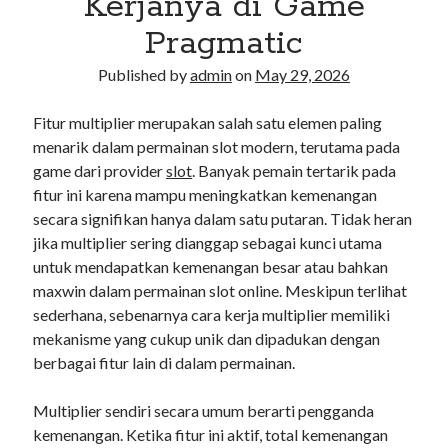
Kerjanya di Game
Pragmatic
Published by
admin
on
May 29, 2026
Fitur multiplier merupakan salah satu elemen paling
menarik dalam permainan slot modern, terutama pada
game dari provider
slot
. Banyak pemain tertarik pada
fitur ini karena mampu meningkatkan kemenangan
secara signifikan hanya dalam satu putaran. Tidak heran
jika multiplier sering dianggap sebagai kunci utama
untuk mendapatkan kemenangan besar atau bahkan
maxwin dalam permainan slot online. Meskipun terlihat
sederhana, sebenarnya cara kerja multiplier memiliki
mekanisme yang cukup unik dan dipadukan dengan
berbagai fitur lain di dalam permainan.
Multiplier sendiri secara umum berarti pengganda
kemenangan. Ketika fitur ini aktif, total kemenangan