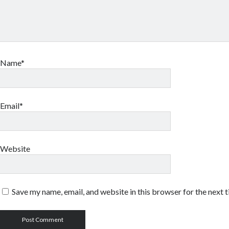
Name*
Email*
Website
Save my name, email, and website in this browser for the next 