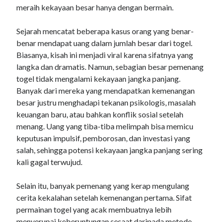
meraih kekayaan besar hanya dengan bermain.
Sejarah mencatat beberapa kasus orang yang benar-
benar mendapat uang dalam jumlah besar dari togel.
Biasanya, kisah ini menjadi viral karena sifatnya yang
langka dan dramatis. Namun, sebagian besar pemenang
togel tidak mengalami kekayaan jangka panjang.
Banyak dari mereka yang mendapatkan kemenangan
besar justru menghadapi tekanan psikologis, masalah
keuangan baru, atau bahkan konflik sosial setelah
menang. Uang yang tiba-tiba melimpah bisa memicu
keputusan impulsif, pemborosan, dan investasi yang
salah, sehingga potensi kekayaan jangka panjang sering
kali gagal terwujud.
Selain itu, banyak pemenang yang kerap mengulang
cerita kekalahan setelah kemenangan pertama. Sifat
permainan togel yang acak membuatnya lebih
menyerupai keberuntungan sesaat daripada metode