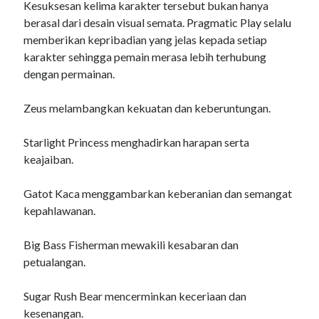
Kesuksesan kelima karakter tersebut bukan hanya
berasal dari desain visual semata. Pragmatic Play selalu
memberikan kepribadian yang jelas kepada setiap
karakter sehingga pemain merasa lebih terhubung
dengan permainan.
Zeus melambangkan kekuatan dan keberuntungan.
Starlight Princess menghadirkan harapan serta
keajaiban.
Gatot Kaca menggambarkan keberanian dan semangat
kepahlawanan.
Big Bass Fisherman mewakili kesabaran dan
petualangan.
Sugar Rush Bear mencerminkan keceriaan dan
kesenangan.