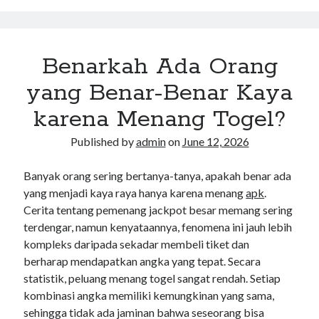
Benarkah Ada Orang
yang Benar-Benar Kaya
karena Menang Togel?
Published by
admin
on
June 12, 2026
Banyak orang sering bertanya-tanya, apakah benar ada
yang menjadi kaya raya hanya karena menang
apk
.
Cerita tentang pemenang jackpot besar memang sering
terdengar, namun kenyataannya, fenomena ini jauh lebih
kompleks daripada sekadar membeli tiket dan
berharap mendapatkan angka yang tepat. Secara
statistik, peluang menang togel sangat rendah. Setiap
kombinasi angka memiliki kemungkinan yang sama,
sehingga tidak ada jaminan bahwa seseorang bisa