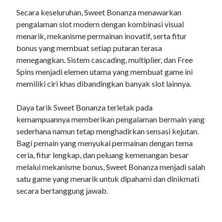
Secara keseluruhan, Sweet Bonanza menawarkan
pengalaman slot modern dengan kombinasi visual
menarik, mekanisme permainan inovatif, serta fitur
bonus yang membuat setiap putaran terasa
menegangkan. Sistem cascading, multiplier, dan Free
Spins menjadi elemen utama yang membuat game ini
memiliki ciri khas dibandingkan banyak slot lainnya.
Daya tarik Sweet Bonanza terletak pada
kemampuannya memberikan pengalaman bermain yang
sederhana namun tetap menghadirkan sensasi kejutan.
Bagi pemain yang menyukai permainan dengan tema
ceria, fitur lengkap, dan peluang kemenangan besar
melalui mekanisme bonus, Sweet Bonanza menjadi salah
satu game yang menarik untuk dipahami dan dinikmati
secara bertanggung jawab.