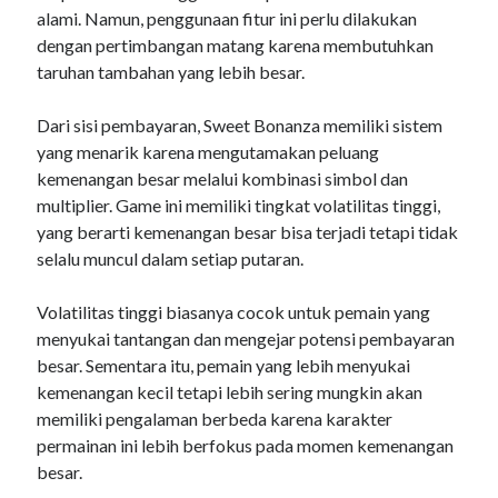
alami. Namun, penggunaan fitur ini perlu dilakukan
dengan pertimbangan matang karena membutuhkan
taruhan tambahan yang lebih besar.
Dari sisi pembayaran, Sweet Bonanza memiliki sistem
yang menarik karena mengutamakan peluang
kemenangan besar melalui kombinasi simbol dan
multiplier. Game ini memiliki tingkat volatilitas tinggi,
yang berarti kemenangan besar bisa terjadi tetapi tidak
selalu muncul dalam setiap putaran.
Volatilitas tinggi biasanya cocok untuk pemain yang
menyukai tantangan dan mengejar potensi pembayaran
besar. Sementara itu, pemain yang lebih menyukai
kemenangan kecil tetapi lebih sering mungkin akan
memiliki pengalaman berbeda karena karakter
permainan ini lebih berfokus pada momen kemenangan
besar.