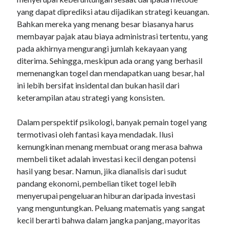
yang dapat diprediksi atau dijadikan strategi keuangan.
Bahkan mereka yang menang besar biasanya harus
membayar pajak atau biaya administrasi tertentu, yang
pada akhirnya mengurangi jumlah kekayaan yang
diterima. Sehingga, meskipun ada orang yang berhasil
memenangkan togel dan mendapatkan uang besar, hal
ini lebih bersifat insidental dan bukan hasil dari
keterampilan atau strategi yang konsisten.
Dalam perspektif psikologi, banyak pemain togel yang
termotivasi oleh fantasi kaya mendadak. Ilusi
kemungkinan menang membuat orang merasa bahwa
membeli tiket adalah investasi kecil dengan potensi
hasil yang besar. Namun, jika dianalisis dari sudut
pandang ekonomi, pembelian tiket togel lebih
menyerupai pengeluaran hiburan daripada investasi
yang menguntungkan. Peluang matematis yang sangat
kecil berarti bahwa dalam jangka panjang, mayoritas