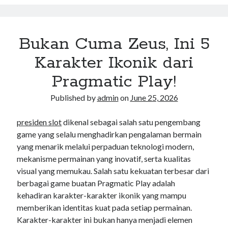
Bukan Cuma Zeus, Ini 5
Karakter Ikonik dari
Pragmatic Play!
Published by
admin
on
June 25, 2026
presiden slot
dikenal sebagai salah satu pengembang
game yang selalu menghadirkan pengalaman bermain
yang menarik melalui perpaduan teknologi modern,
mekanisme permainan yang inovatif, serta kualitas
visual yang memukau. Salah satu kekuatan terbesar dari
berbagai game buatan Pragmatic Play adalah
kehadiran karakter-karakter ikonik yang mampu
memberikan identitas kuat pada setiap permainan.
Karakter-karakter ini bukan hanya menjadi elemen