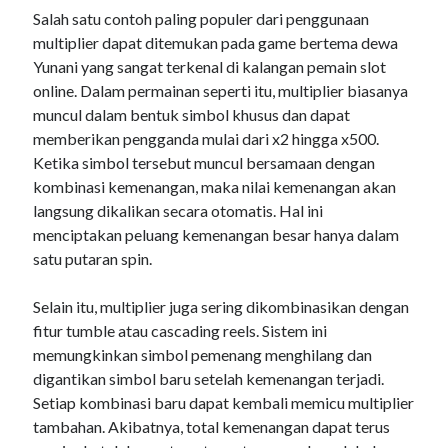
Salah satu contoh paling populer dari penggunaan
multiplier dapat ditemukan pada game bertema dewa
Yunani yang sangat terkenal di kalangan pemain slot
online. Dalam permainan seperti itu, multiplier biasanya
muncul dalam bentuk simbol khusus dan dapat
memberikan pengganda mulai dari x2 hingga x500.
Ketika simbol tersebut muncul bersamaan dengan
kombinasi kemenangan, maka nilai kemenangan akan
langsung dikalikan secara otomatis. Hal ini
menciptakan peluang kemenangan besar hanya dalam
satu putaran spin.
Selain itu, multiplier juga sering dikombinasikan dengan
fitur tumble atau cascading reels. Sistem ini
memungkinkan simbol pemenang menghilang dan
digantikan simbol baru setelah kemenangan terjadi.
Setiap kombinasi baru dapat kembali memicu multiplier
tambahan. Akibatnya, total kemenangan dapat terus