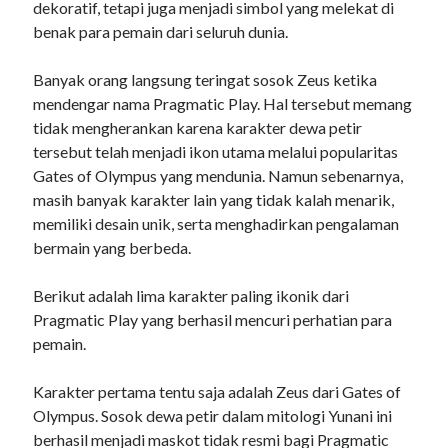
dekoratif, tetapi juga menjadi simbol yang melekat di
benak para pemain dari seluruh dunia.
Banyak orang langsung teringat sosok Zeus ketika
mendengar nama Pragmatic Play. Hal tersebut memang
tidak mengherankan karena karakter dewa petir
tersebut telah menjadi ikon utama melalui popularitas
Gates of Olympus yang mendunia. Namun sebenarnya,
masih banyak karakter lain yang tidak kalah menarik,
memiliki desain unik, serta menghadirkan pengalaman
bermain yang berbeda.
Berikut adalah lima karakter paling ikonik dari
Pragmatic Play yang berhasil mencuri perhatian para
pemain.
Karakter pertama tentu saja adalah Zeus dari Gates of
Olympus. Sosok dewa petir dalam mitologi Yunani ini
berhasil menjadi maskot tidak resmi bagi Pragmatic