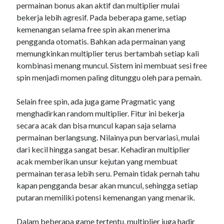
permainan bonus akan aktif dan multiplier mulai
bekerja lebih agresif. Pada beberapa game, setiap
kemenangan selama free spin akan menerima
pengganda otomatis. Bahkan ada permainan yang
memungkinkan multiplier terus bertambah setiap kali
kombinasi menang muncul. Sistem ini membuat sesi free
spin menjadi momen paling ditunggu oleh para pemain.
Selain free spin, ada juga game Pragmatic yang
menghadirkan random multiplier. Fitur ini bekerja
secara acak dan bisa muncul kapan saja selama
permainan berlangsung. Nilainya pun bervariasi, mulai
dari kecil hingga sangat besar. Kehadiran multiplier
acak memberikan unsur kejutan yang membuat
permainan terasa lebih seru. Pemain tidak pernah tahu
kapan pengganda besar akan muncul, sehingga setiap
putaran memiliki potensi kemenangan yang menarik.
Dalam beberapa game tertentu, multiplier juga hadir