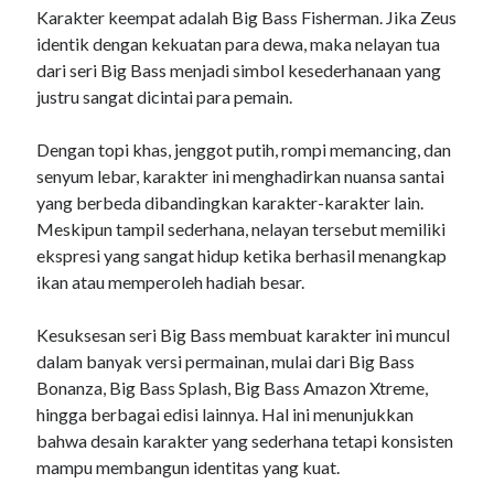
Karakter keempat adalah Big Bass Fisherman. Jika Zeus
identik dengan kekuatan para dewa, maka nelayan tua
dari seri Big Bass menjadi simbol kesederhanaan yang
justru sangat dicintai para pemain.
Dengan topi khas, jenggot putih, rompi memancing, dan
senyum lebar, karakter ini menghadirkan nuansa santai
yang berbeda dibandingkan karakter-karakter lain.
Meskipun tampil sederhana, nelayan tersebut memiliki
ekspresi yang sangat hidup ketika berhasil menangkap
ikan atau memperoleh hadiah besar.
Kesuksesan seri Big Bass membuat karakter ini muncul
dalam banyak versi permainan, mulai dari Big Bass
Bonanza, Big Bass Splash, Big Bass Amazon Xtreme,
hingga berbagai edisi lainnya. Hal ini menunjukkan
bahwa desain karakter yang sederhana tetapi konsisten
mampu membangun identitas yang kuat.