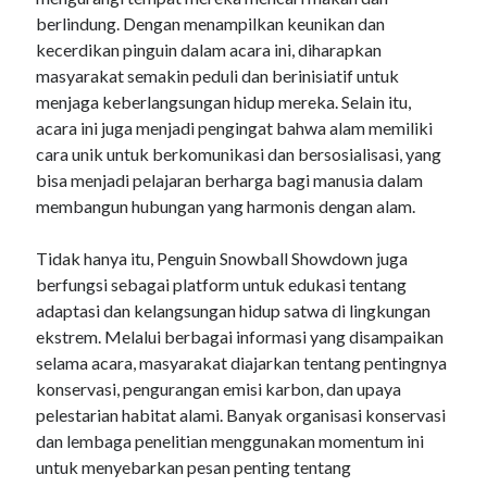
berlindung. Dengan menampilkan keunikan dan
kecerdikan pinguin dalam acara ini, diharapkan
masyarakat semakin peduli dan berinisiatif untuk
menjaga keberlangsungan hidup mereka. Selain itu,
acara ini juga menjadi pengingat bahwa alam memiliki
cara unik untuk berkomunikasi dan bersosialisasi, yang
bisa menjadi pelajaran berharga bagi manusia dalam
membangun hubungan yang harmonis dengan alam.
Tidak hanya itu, Penguin Snowball Showdown juga
berfungsi sebagai platform untuk edukasi tentang
adaptasi dan kelangsungan hidup satwa di lingkungan
ekstrem. Melalui berbagai informasi yang disampaikan
selama acara, masyarakat diajarkan tentang pentingnya
konservasi, pengurangan emisi karbon, dan upaya
pelestarian habitat alami. Banyak organisasi konservasi
dan lembaga penelitian menggunakan momentum ini
untuk menyebarkan pesan penting tentang