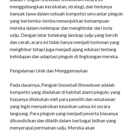
Recent Comments
menggabungkan kecekatan, strategi, dan tentunya
No comments to show.
banyak tawa dalam sebuah kompetisi seru antar pinguin
yang berlomba-lomba menunjukkan kemampuan
mereka dalam melempar dan menghindar dari bola
Sidebar/Blogroll
salju. Dengan latar belakang lanskap salju yang bersih
dan cerah, acara ini tidak hanya menjadi tontonan yang
BUKTI4D
menghibur tetapi juga menjadi ajang edukasi tentang
koi800
kehidupan dan adaptasi pinguin di lingkungan mereka.
Pengalaman Unik dan Menggemaskan
sideside
Pada dasarnya, Penguin Snowball Showdown adalah
kompetisi yang diadakan di habitat alami pinguin, yang
slot online
biasanya dilakukan oleh para peneliti dan wisatawan
slot
yang ingin menyaksikan keunikan satwa ini secara
langsung. Para pinguin yang menjadi peserta biasanya
slot
dikondisikan dan dilatih dalam berbagai latihan yang
สล็อตเว็บตรง
menyerupai permainan salju. Mereka akan