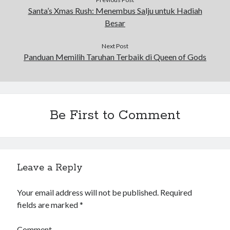
Santa’s Xmas Rush: Menembus Salju untuk Hadiah
Besar
Next Post
Panduan Memilih Taruhan Terbaik di Queen of Gods
Be First to Comment
Leave a Reply
Your email address will not be published.
Required
fields are marked
*
Comment