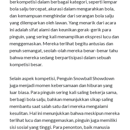
berkompetisi dalam berbagai kategori, seperti lempar
เว็บสล็อต
bola salju tercepat, akurasi dalam mengarahkan bola,
เว็บตรง
dan kemampuan menghindar dari serangan bola salju
yang dilemparkan oleh lawan. Yang menarik dari acara
togel online
ini adalah sifat alami dan keunikan gerak-gerik para
slot gacor
pinguin, yang sering kali menampilkan ekspresi lucu dan
menggemaskan. Mereka terlihat begitu antusias dan
sbobet
penuh semangat, seolah-olah mereka benar-benar tahu
judi bola
bahwa mereka sedang berpartisipasi dalam sebuah
kompetisi besar.
Selain aspek kompetisi, Penguin Snowball Showdown
juga menjadi momen kebersamaan dan hiburan yang
luar biasa. Para pinguin sering kali saling bekerja sama,
berbagi bola salju, bahkan menunjukkan sikap saling
membantu saat salah satu dari mereka mengalami
kesulitan. Hal ini menunjukkan bahwa meskipun mereka
terlihat lucu dan menggemaskan, pinguin juga memiliki
sisi sosial yang tinggi. Para penonton, baik manusia