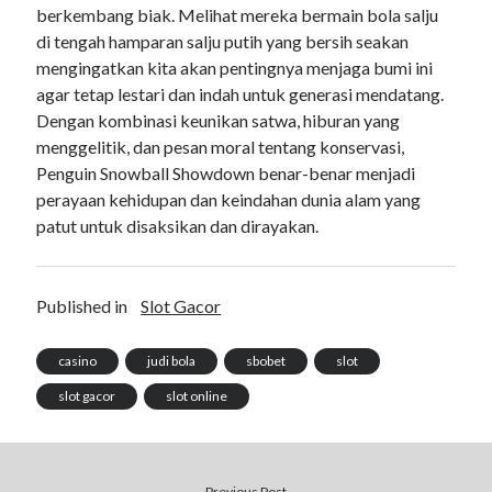
berkembang biak. Melihat mereka bermain bola salju
di tengah hamparan salju putih yang bersih seakan
mengingatkan kita akan pentingnya menjaga bumi ini
agar tetap lestari dan indah untuk generasi mendatang.
Dengan kombinasi keunikan satwa, hiburan yang
menggelitik, dan pesan moral tentang konservasi,
Penguin Snowball Showdown benar-benar menjadi
perayaan kehidupan dan keindahan dunia alam yang
patut untuk disaksikan dan dirayakan.
Published in
Slot Gacor
casino
judi bola
sbobet
slot
slot gacor
slot online
Previous Post