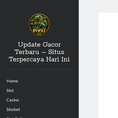
Update Gacor
Terbaru – Situs
Terpercaya Hari Ini
Home
Slot
Casino
Sbobet