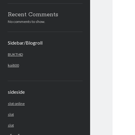
Recent Comments
No comments to show.
Sidebar/Blogroll
BUKTI4D
koi800
sideside
slot online
slot
slot