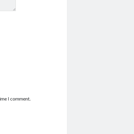
time I comment.