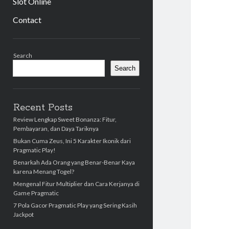
Slot Online
Contact
Sidebar
Search
Search
Recent Posts
Review Lengkap Sweet Bonanza: Fitur,
Pembayaran, dan Daya Tariknya
Bukan Cuma Zeus, Ini 5 Karakter Ikonik dari
Pragmatic Play!
Benarkah Ada Orang yang Benar-Benar Kaya
karena Menang Togel?
Mengenal Fitur Multiplier dan Cara Kerjanya di
Game Pragmatic
7 Pola Gacor Pragmatic Play yang Sering Kasih
Jackpot