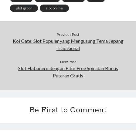
slot gacor
slot online
Previous Post
Koi Gate: Slot Populer yang Mengusung Tema Jepang
Tradisional
Next Post
Slot Habanero dengan Fitur Free Spin dan Bonus
Putaran Gratis
Be First to Comment