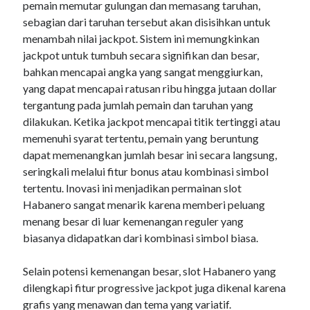
pemain memutar gulungan dan memasang taruhan,
เว็บสล็อต
sebagian dari taruhan tersebut akan disisihkan untuk
เว็บตรง
menambah nilai jackpot. Sistem ini memungkinkan
jackpot untuk tumbuh secara signifikan dan besar,
togel online
bahkan mencapai angka yang sangat menggiurkan,
slot gacor
yang dapat mencapai ratusan ribu hingga jutaan dollar
tergantung pada jumlah pemain dan taruhan yang
sbobet
dilakukan. Ketika jackpot mencapai titik tertinggi atau
judi bola
memenuhi syarat tertentu, pemain yang beruntung
dapat memenangkan jumlah besar ini secara langsung,
seringkali melalui fitur bonus atau kombinasi simbol
tertentu. Inovasi ini menjadikan permainan slot
Habanero sangat menarik karena memberi peluang
menang besar di luar kemenangan reguler yang
biasanya didapatkan dari kombinasi simbol biasa.
Selain potensi kemenangan besar, slot Habanero yang
dilengkapi fitur progressive jackpot juga dikenal karena
grafis yang menawan dan tema yang variatif.