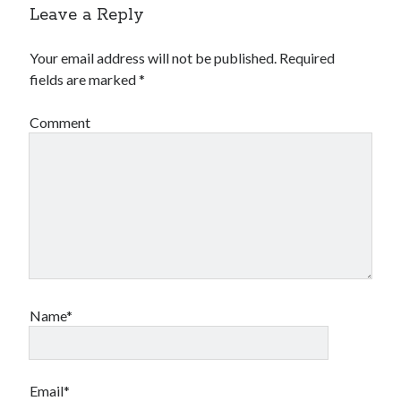
Leave a Reply
Your email address will not be published.
Required
fields are marked
*
Comment
Name*
Email*