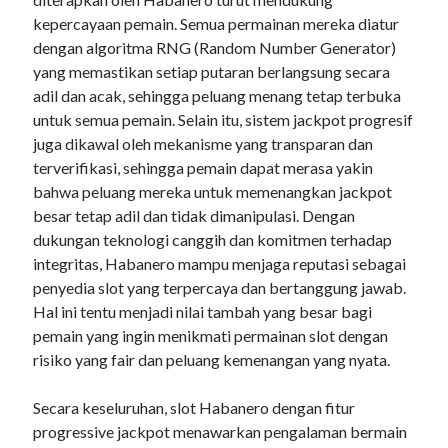
kepercayaan pemain. Semua permainan mereka diatur
dengan algoritma RNG (Random Number Generator)
yang memastikan setiap putaran berlangsung secara
adil dan acak, sehingga peluang menang tetap terbuka
untuk semua pemain. Selain itu, sistem jackpot progresif
juga dikawal oleh mekanisme yang transparan dan
terverifikasi, sehingga pemain dapat merasa yakin
bahwa peluang mereka untuk memenangkan jackpot
besar tetap adil dan tidak dimanipulasi. Dengan
dukungan teknologi canggih dan komitmen terhadap
integritas, Habanero mampu menjaga reputasi sebagai
penyedia slot yang terpercaya dan bertanggung jawab.
Hal ini tentu menjadi nilai tambah yang besar bagi
pemain yang ingin menikmati permainan slot dengan
risiko yang fair dan peluang kemenangan yang nyata.
Secara keseluruhan, slot Habanero dengan fitur
progressive jackpot menawarkan pengalaman bermain