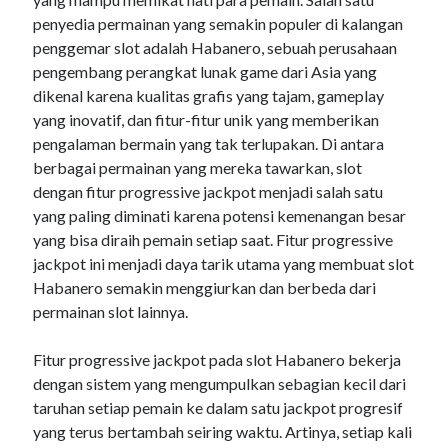
Recent Comments
penyedia permainan yang semakin populer di kalangan
No comments to show.
penggemar slot adalah Habanero, sebuah perusahaan
pengembang perangkat lunak game dari Asia yang
dikenal karena kualitas grafis yang tajam, gameplay
Sidebar/Blogroll
yang inovatif, dan fitur-fitur unik yang memberikan
pengalaman bermain yang tak terlupakan. Di antara
BUKTI4D
berbagai permainan yang mereka tawarkan, slot
koi800
dengan fitur progressive jackpot menjadi salah satu
yang paling diminati karena potensi kemenangan besar
yang bisa diraih pemain setiap saat. Fitur progressive
jackpot ini menjadi daya tarik utama yang membuat slot
sideside
Habanero semakin menggiurkan dan berbeda dari
permainan slot lainnya.
slot online
slot
Fitur progressive jackpot pada slot Habanero bekerja
dengan sistem yang mengumpulkan sebagian kecil dari
slot
taruhan setiap pemain ke dalam satu jackpot progresif
สล็อตเว็บตรง
yang terus bertambah seiring waktu. Artinya, setiap kali