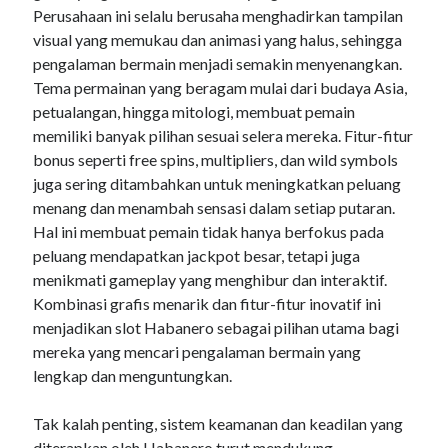
Perusahaan ini selalu berusaha menghadirkan tampilan
visual yang memukau dan animasi yang halus, sehingga
pengalaman bermain menjadi semakin menyenangkan.
Tema permainan yang beragam mulai dari budaya Asia,
petualangan, hingga mitologi, membuat pemain
memiliki banyak pilihan sesuai selera mereka. Fitur-fitur
bonus seperti free spins, multipliers, dan wild symbols
juga sering ditambahkan untuk meningkatkan peluang
menang dan menambah sensasi dalam setiap putaran.
Hal ini membuat pemain tidak hanya berfokus pada
peluang mendapatkan jackpot besar, tetapi juga
menikmati gameplay yang menghibur dan interaktif.
Kombinasi grafis menarik dan fitur-fitur inovatif ini
menjadikan slot Habanero sebagai pilihan utama bagi
mereka yang mencari pengalaman bermain yang
lengkap dan menguntungkan.
Tak kalah penting, sistem keamanan dan keadilan yang
diterapkan oleh Habanero turut mendukung