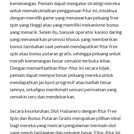
kemenangan. Pemain dapat mengatur strategi mereka
untuk memaksimalkan penggunaan fitur ini, misalnya
dengan memilih game yang menawarkan peluang free
spin yang tinggi atau yang memiliki mekanisme bonus
yang menarik. Selain itu, banyak operator kasino daring
yang menawarkan promosi khusus yang memberikan
bonus tambahan saat pemain mendapatkan fitur free
spin atau bonus putaran gratis, sehingga peluang untuk
meraih kemenangan besar semakin terbuka lebar.
Dengan memanfaatkan fitur-fitur ini secara bijak,
pemain dapat memperbesar peluang mereka untuk
mendapatkan jackpot progresif atau hadiah besar
lainnya, sekaligus menikmati sensasi permainan yang
semakin seru dan mendebarkan.
Secara keseluruhan, Slot Habanero dengan fitur Free
Spin dan Bonus Putaran Gratis merupakan pilihan ideal
bagi mereka yang mencari pengalaman bermain slot
yang penuh tantangan dan peluang besar. Fitur-fitur ini