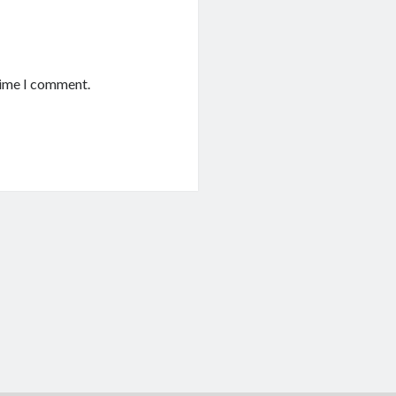
time I comment.