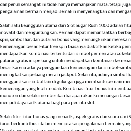
dan penuh semangat ini tidak hanya memanjakan mata, tetapi ju
pengalaman bermain menjadi semakin menyenangkan dan mengas
Salah satu keunggulan utama dari Slot Sugar Rush 1000 adalah fitu
inovatif dan menguntungkan. Pemain dapat memanfaatkan berbagai
spin, simbol liar, dan putaran bonus yang memungkinkan mereka
kemenangan besar. Fitur free spin biasanya diaktifkan ketika pem
mendapatkan kombinasi tertentu dari simbol permen atau cokelat
putaran gratis ini, peluang untuk mendapatkan kombinasi keme
besar karena adanya penggandaan kemenangan dan simbol-simbo
meningkatkan peluang meraih jackpot. Selain itu, adanya simbol li
menggantikan simbol lain di gulungan juga membantu pemain m
kemenangan yang lebih mudah. Kombinasi fitur bonus ini membua
monoton dan selalu memberikan harapan akan kemenangan besar, 
menjadi daya tarik utama bagi para pecinta slot.
Selain fitur-fitur bonus yang menarik, aspek grafis dan suara dari
turut berkontribusi dalam menciptakan pengalaman bermain ya
Visual yang cerah dan penuh warna, dengan ilustrasi permen bera