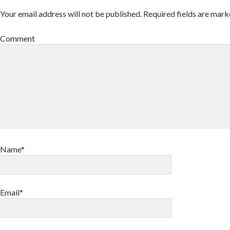
Your email address will not be published.
Required fields are mar
Comment
Name*
Email*