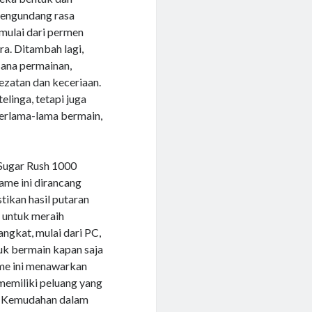
engundang rasa
 mulai dari permen
ra. Ditambah lagi,
sana permainan,
ezatan dan keceriaan.
elinga, tetapi juga
erlama-lama bermain,
 Sugar Rush 1000
ame ini dirancang
kan hasil putaran
a untuk meraih
ngkat, mulai dari PC,
uk bermain kapan saja
ame ini menawarkan
 memiliki peluang yang
g. Kemudahan dalam