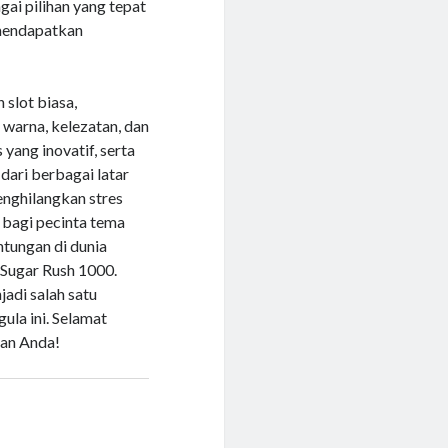
ai pilihan yang tepat
 mendapatkan
 slot biasa,
warna, kelezatan, dan
yang inovatif, serta
dari berbagai latar
nghilangkan stres
bagi pecinta tema
ntungan di dunia
 Sugar Rush 1000.
adi salah satu
ula ini. Selamat
ran Anda!