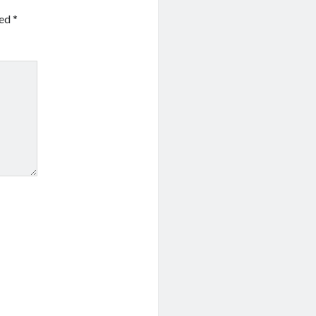
ked
*