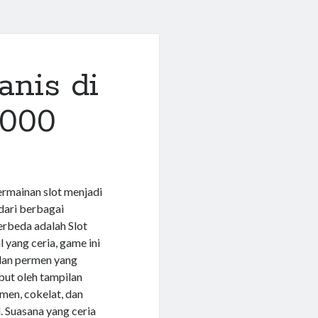
nis di
1000
rmainan slot menjadi
dari berbagai
erbeda adalah Slot
 yang ceria, game ini
dan permen yang
but oleh tampilan
men, cokelat, dan
 Suasana yang ceria