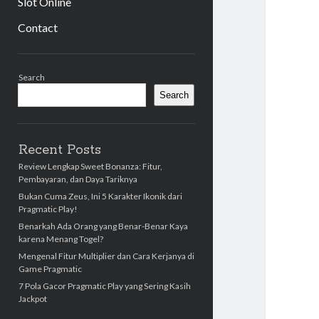
Slot Online
Contact
Sidebar
Search
Search
Recent Posts
Review Lengkap Sweet Bonanza: Fitur,
Pembayaran, dan Daya Tariknya
Bukan Cuma Zeus, Ini 5 Karakter Ikonik dari
Pragmatic Play!
Benarkah Ada Orang yang Benar-Benar Kaya
karena Menang Togel?
Mengenal Fitur Multiplier dan Cara Kerjanya di
Game Pragmatic
7 Pola Gacor Pragmatic Play yang Sering Kasih
Jackpot