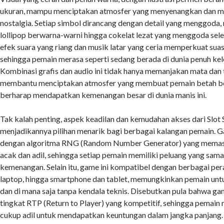
ukuran, mampu menciptakan atmosfer yang menyenangkan dan m
nostalgia. Setiap simbol dirancang dengan detail yang menggoda,
lollipop berwarna-warni hingga cokelat lezat yang menggoda sele
efek suara yang riang dan musik latar yang ceria memperkuat sua
sehingga pemain merasa seperti sedang berada di dunia penuh kel
Kombinasi grafis dan audio ini tidak hanya memanjakan mata dan t
membantu menciptakan atmosfer yang membuat pemain betah b
berharap mendapatkan kemenangan besar di dunia manis ini.
Tak kalah penting, aspek keadilan dan kemudahan akses dari Slot
menjadikannya pilihan menarik bagi berbagai kalangan pemain. G
dengan algoritma RNG (Random Number Generator) yang memasti
acak dan adil, sehingga setiap pemain memiliki peluang yang sam
kemenangan. Selain itu, game ini kompatibel dengan berbagai pera
laptop, hingga smartphone dan tablet, memungkinkan pemain unt
dan di mana saja tanpa kendala teknis. Disebutkan pula bahwa g
tingkat RTP (Return to Player) yang kompetitif, sehingga pemain
cukup adil untuk mendapatkan keuntungan dalam jangka panjan