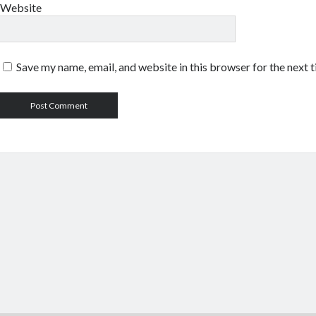
Website
Save my name, email, and website in this browser for the next 