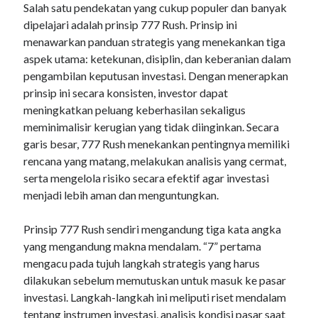
Salah satu pendekatan yang cukup populer dan banyak
Recent Comments
dipelajari adalah prinsip 777 Rush. Prinsip ini
No comments to show.
menawarkan panduan strategis yang menekankan tiga
aspek utama: ketekunan, disiplin, dan keberanian dalam
pengambilan keputusan investasi. Dengan menerapkan
Sidebar/Blogroll
prinsip ini secara konsisten, investor dapat
BUKTI4D
meningkatkan peluang keberhasilan sekaligus
meminimalisir kerugian yang tidak diinginkan. Secara
koi800
garis besar, 777 Rush menekankan pentingnya memiliki
rencana yang matang, melakukan analisis yang cermat,
serta mengelola risiko secara efektif agar investasi
sideside
menjadi lebih aman dan menguntungkan.
slot online
Prinsip 777 Rush sendiri mengandung tiga kata angka
yang mengandung makna mendalam. “7” pertama
slot
mengacu pada tujuh langkah strategis yang harus
slot
dilakukan sebelum memutuskan untuk masuk ke pasar
investasi. Langkah-langkah ini meliputi riset mendalam
สล็อตเว็บตรง
tentang instrumen investasi, analisis kondisi pasar saat