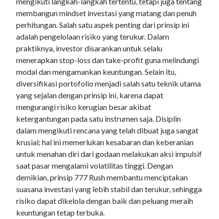
mengikuti langkah-langkah tertentu, tetapi juga tentang
membangun mindset investasi yang matang dan penuh
perhitungan. Salah satu aspek penting dari prinsip ini
adalah pengelolaan risiko yang terukur. Dalam
praktiknya, investor disarankan untuk selalu
menerapkan stop-loss dan take-profit guna melindungi
modal dan mengamankan keuntungan. Selain itu,
diversifikasi portofolio menjadi salah satu teknik utama
yang sejalan dengan prinsip ini, karena dapat
mengurangi risiko kerugian besar akibat
ketergantungan pada satu instrumen saja. Disiplin
dalam mengikuti rencana yang telah dibuat juga sangat
krusial; hal ini memerlukan kesabaran dan keberanian
untuk menahan diri dari godaan melakukan aksi impulsif
saat pasar mengalami volatilitas tinggi. Dengan
demikian, prinsip 777 Rush membantu menciptakan
suasana investasi yang lebih stabil dan terukur, sehingga
risiko dapat dikelola dengan baik dan peluang meraih
keuntungan tetap terbuka.