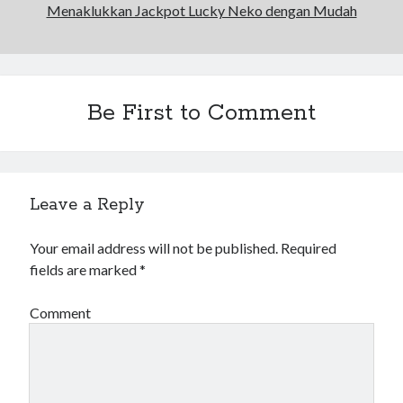
Menaklukkan Jackpot Lucky Neko dengan Mudah
Be First to Comment
Leave a Reply
Your email address will not be published.
Required
fields are marked
*
Comment