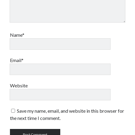
Name*
Email*
Website
Save my name, email, and website in this browser for
the next time I comment.