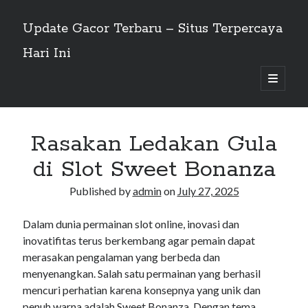
Update Gacor Terbaru – Situs Terpercaya
Hari Ini
open
primary
Sidebar
menu
Search
Search
Rasakan Ledakan Gula
di Slot Sweet Bonanza
Recent Posts
Published by
admin
on
July 27, 2025
Review Lengkap Sweet Bonanza: Fitur, Pembayaran, dan Daya Tariknya
Bukan Cuma Zeus, Ini 5 Karakter Ikonik dari Pragmatic Play!
Dalam dunia permainan slot online, inovasi dan
Benarkah Ada Orang yang Benar-Benar Kaya karena Menang Togel?
inovatifitas terus berkembang agar pemain dapat
Mengenal Fitur Multiplier dan Cara Kerjanya di Game Pragmatic
merasakan pengalaman yang berbeda dan
7 Pola Gacor Pragmatic Play yang Sering Kasih Jackpot
menyenangkan. Salah satu permainan yang berhasil
mencuri perhatian karena konsepnya yang unik dan
penuh warna adalah Sweet Bonanza. Dengan tema