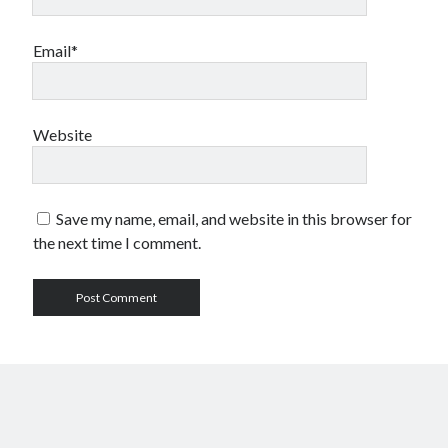
Email*
Website
Save my name, email, and website in this browser for
the next time I comment.