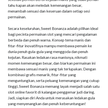
tahu kapan akan meledak kemenangan besar,
menambah sensasi dan keseruan dalam setiap sesi
permainan.
Secara keseluruhan, Sweet Bonanza adalah pilihan ideal
bagi pecinta permainan slot yang mencari pengalaman
berbeda dan penuh warna. Konsep tema manis dan
fitur-fitur inovatifnya mampu membawa pemain ke
dunia penuh gula-gula yang menggoda dan penuh
kejutan. Rasakan ledakan rasa manisnya, nikmati
momen kemenangan besar, dan biarkan permainan ini
membawa sensasi manis yang tak terlupakan. Dengan
kombinasi grafis menarik, fitur-fitur yang
menguntungkan, serta peluang kemenangan yang cukup
tinggi, Sweet Bonanza memang layak menjadi salah satu
slot online favorit di kalangan penggemar judi daring.
Jadi, siapkan diri Anda untuk merasakan ledakan gula
yang menyenangkan dan penuh keberuntungan!