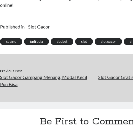
online!
Published in
Slot Gacor
casino
judi bola
sbobet
slot
slot gacor
sl
Previous Post
Slot Gacor Gampang Menang, Modal Kecil
Slot Gacor Grati
Pun Bisa
Be First to Commen