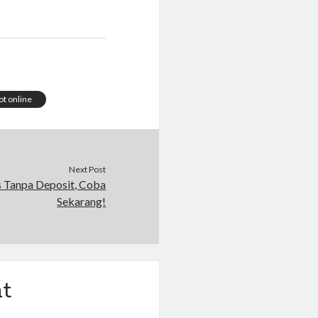
ot online
Next Post
s Tanpa Deposit, Coba
Sekarang!
t