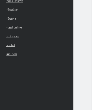
สล็อตเว็บตรง
เว็บสล็อต
เว็บตรง
togel online
slot gacor
sbobet
judi bola