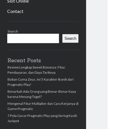
Slot Online
Contact
Sidebar
Search
Search
Recent Posts
Review Lengkap Sweet Bonanza: Fitur,
Pembayaran, dan Daya Tariknya
Bukan Cuma Zeus, Ini 5 Karakter Ikonik dari
Pragmatic Play!
Benarkah Ada Orang yang Benar-Benar Kaya
karena Menang Togel?
Mengenal Fitur Multiplier dan Cara Kerjanya di
Game Pragmatic
7 Pola Gacor Pragmatic Play yang Sering Kasih
Jackpot