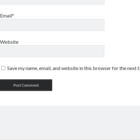
Email*
Website
Save my name, email, and website in this browser for the next 