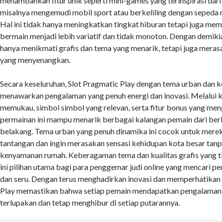
menambahkan fitur unik seperti mini-games yang terinspirasi dari
misalnya mengemudi mobil sport atau berkeliling dengan sepeda m
Hal ini tidak hanya meningkatkan tingkat hiburan tetapi juga m
bermain menjadi lebih variatif dan tidak monoton. Dengan demiki
hanya menikmati grafis dan tema yang menarik, tetapi juga merasa
yang menyenangkan.
Secara keseluruhan, Slot Pragmatic Play dengan tema urban dan 
menawarkan pengalaman yang penuh energi dan inovasi. Melalui k
memukau, simbol simbol yang relevan, serta fitur bonus yang me
permainan ini mampu menarik berbagai kalangan pemain dari berb
belakang. Tema urban yang penuh dinamika ini cocok untuk mere
tantangan dan ingin merasakan sensasi kehidupan kota besar tan
kenyamanan rumah. Keberagaman tema dan kualitas grafis yang ti
ini pilihan utama bagi para penggemar judi online yang mencari 
dan seru. Dengan terus menghadirkan inovasi dan memperhatikan 
Play memastikan bahwa setiap pemain mendapatkan pengalaman 
terlupakan dan tetap menghibur di setiap putarannya.