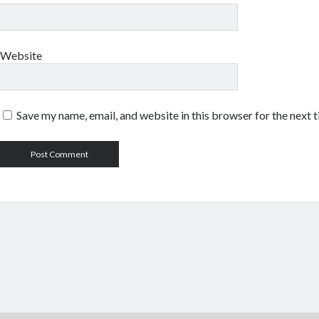
Website
Save my name, email, and website in this browser for the next 