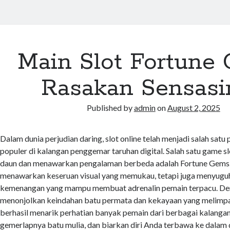
Main Slot Fortune
Rasakan Sensasi
Published by
admin
on
August 2, 2025
Dalam dunia perjudian daring, slot online telah menjadi salah satu
populer di kalangan penggemar taruhan digital. Salah satu game s
daun dan menawarkan pengalaman berbeda adalah Fortune Gems. 
menawarkan keseruan visual yang memukau, tetapi juga menyugu
kemenangan yang mampu membuat adrenalin pemain terpacu. De
menonjolkan keindahan batu permata dan kekayaan yang melimp
berhasil menarik perhatian banyak pemain dari berbagai kalangan
gemerlapnya batu mulia, dan biarkan diri Anda terbawa ke dalam 