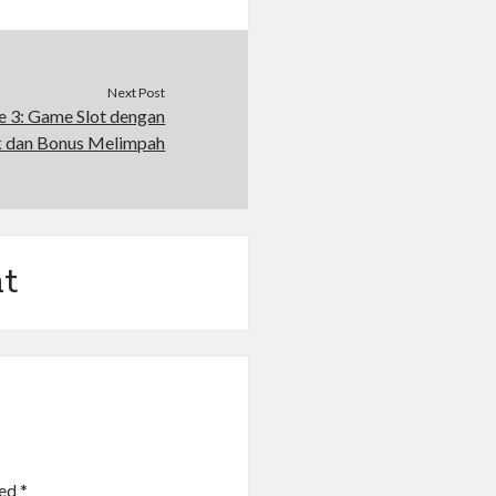
Next Post
le 3: Game Slot dengan
k dan Bonus Melimpah
t
ked
*