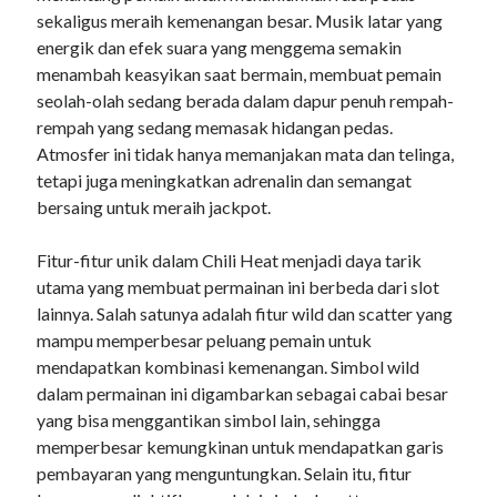
เว็บสล็อต
sekaligus meraih kemenangan besar. Musik latar yang
energik dan efek suara yang menggema semakin
เว็บตรง
menambah keasyikan saat bermain, membuat pemain
togel online
seolah-olah sedang berada dalam dapur penuh rempah-
rempah yang sedang memasak hidangan pedas.
slot gacor
Atmosfer ini tidak hanya memanjakan mata dan telinga,
sbobet
tetapi juga meningkatkan adrenalin dan semangat
bersaing untuk meraih jackpot.
judi bola
Fitur-fitur unik dalam Chili Heat menjadi daya tarik
utama yang membuat permainan ini berbeda dari slot
lainnya. Salah satunya adalah fitur wild dan scatter yang
mampu memperbesar peluang pemain untuk
mendapatkan kombinasi kemenangan. Simbol wild
dalam permainan ini digambarkan sebagai cabai besar
yang bisa menggantikan simbol lain, sehingga
memperbesar kemungkinan untuk mendapatkan garis
pembayaran yang menguntungkan. Selain itu, fitur