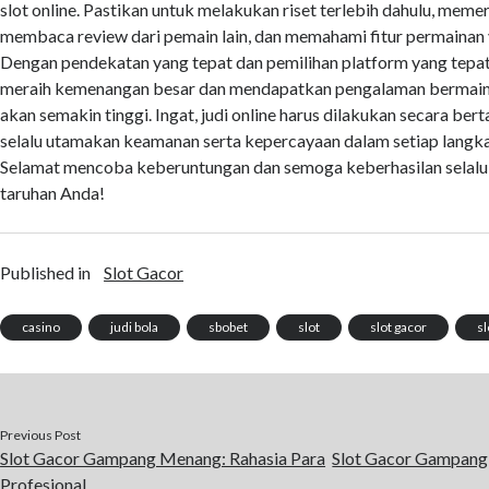
slot online. Pastikan untuk melakukan riset terlebih dahulu, memeri
membaca review dari pemain lain, dan memahami fitur permainan
Dengan pendekatan yang tepat dan pemilihan platform yang tepat
meraih kemenangan besar dan mendapatkan pengalaman bermai
akan semakin tinggi. Ingat, judi online harus dilakukan secara be
selalu utamakan keamanan serta kepercayaan dalam setiap langk
Selamat mencoba keberuntungan dan semoga keberhasilan selalu 
taruhan Anda!
Published in
Slot Gacor
casino
judi bola
sbobet
slot
slot gacor
sl
Previous Post
Slot Gacor Gampang Menang: Rahasia Para
Slot Gacor Gampang
Profesional