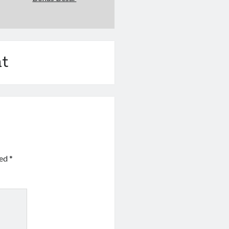
t
ked
*