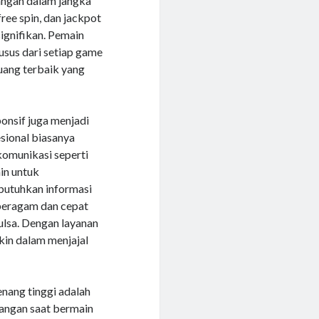
ngan dalam jangka
ree spin, dan jackpot
ignifikan. Pemain
usus dari setiap game
ang terbaik yang
onsif juga menjadi
esional biasanya
komunikasi seperti
in untuk
butuhkan informasi
 beragam dan cepat
pulsa. Dengan layanan
kin dalam menjajal
enang tinggi adalah
angan saat bermain