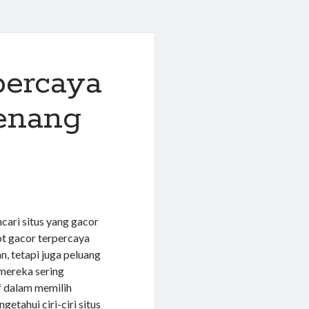
percaya
enang
cari situs yang gacor
ot gacor terpercaya
 tetapi juga peluang
 mereka sering
f dalam memilih
etahui ciri-ciri situs