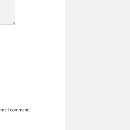
time I comment.