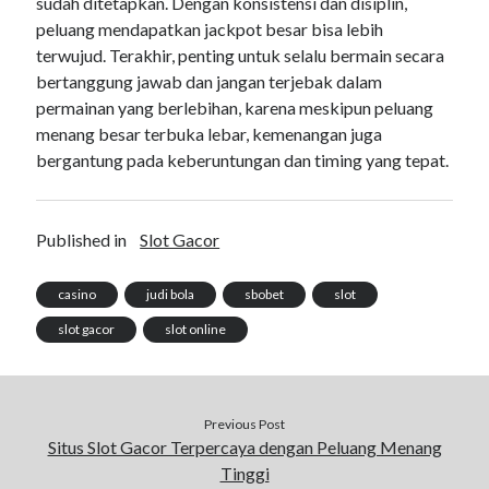
sudah ditetapkan. Dengan konsistensi dan disiplin,
peluang mendapatkan jackpot besar bisa lebih
terwujud. Terakhir, penting untuk selalu bermain secara
bertanggung jawab dan jangan terjebak dalam
permainan yang berlebihan, karena meskipun peluang
menang besar terbuka lebar, kemenangan juga
bergantung pada keberuntungan dan timing yang tepat.
Published in
Slot Gacor
casino
judi bola
sbobet
slot
slot gacor
slot online
Previous Post
Situs Slot Gacor Terpercaya dengan Peluang Menang
Tinggi