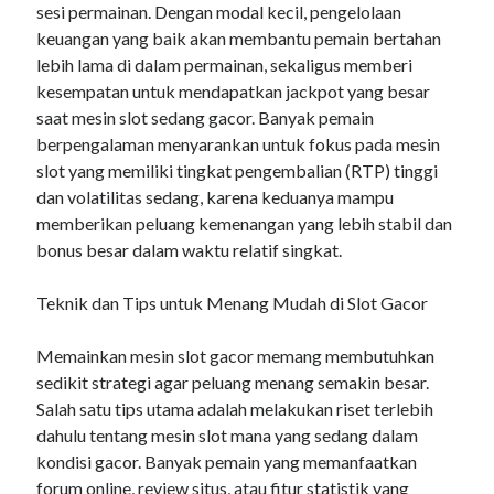
sesi permainan. Dengan modal kecil, pengelolaan
keuangan yang baik akan membantu pemain bertahan
lebih lama di dalam permainan, sekaligus memberi
kesempatan untuk mendapatkan jackpot yang besar
saat mesin slot sedang gacor. Banyak pemain
berpengalaman menyarankan untuk fokus pada mesin
slot yang memiliki tingkat pengembalian (RTP) tinggi
dan volatilitas sedang, karena keduanya mampu
memberikan peluang kemenangan yang lebih stabil dan
bonus besar dalam waktu relatif singkat.
Teknik dan Tips untuk Menang Mudah di Slot Gacor
Memainkan mesin slot gacor memang membutuhkan
sedikit strategi agar peluang menang semakin besar.
Salah satu tips utama adalah melakukan riset terlebih
dahulu tentang mesin slot mana yang sedang dalam
kondisi gacor. Banyak pemain yang memanfaatkan
forum online, review situs, atau fitur statistik yang