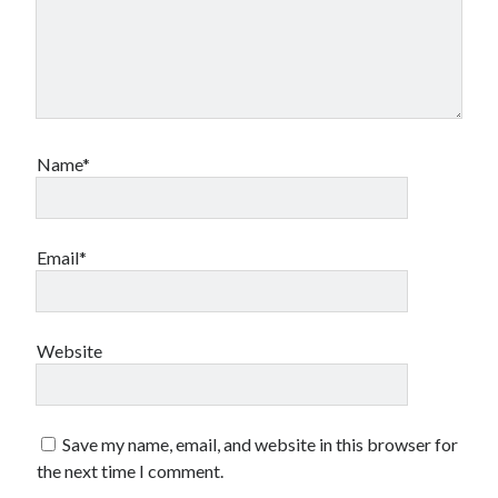
Name*
Email*
Website
Save my name, email, and website in this browser for
the next time I comment.