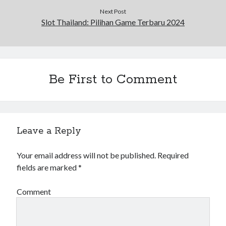
Next Post
Slot Thailand: Pilihan Game Terbaru 2024
Be First to Comment
Leave a Reply
Your email address will not be published.
Required
fields are marked
*
Comment