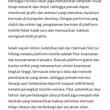
berbagai resolusi layar juga memastikan tampilan visual
tetap menarik dan detail, sehingga pemain dapat
menikmati grafis dan animasi yang memukau layaknya
bermain di komputer desktop. Dengan performa yang
stabil dan minim lag, pengalaman bermain di platform
mobile tidak kalah seru dan memuaskan, bahkan
seringkali lebih praktis.
Selain aspek teknis, kelebihan lain dari bermain Slot Le
Viking melalui platform mobile adalah fitur keamanan
dan kenyamanan transaksi. Banyak platform game dan
kasino online yang menawarkan sistem keamanan
tingkat tinggi, termasuk enkripsi data dan metode
pembayaran yang aman, sehingga pemain merasa
tenang saat melakukan deposit maupun withdrawal
melalui perangkat mobile mereka. Fitur autentikasi dua
faktor dan perlindungan data pribadi juga menjadi nilai
tambah yang memastikan bahwa aktivitas bermain
tetap rahasia dan terlindungi dari ancaman siber.