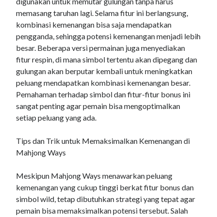
digunakan untuk memutar gulungan tanpa harus
memasang taruhan lagi. Selama fitur ini berlangsung,
kombinasi kemenangan bisa saja mendapatkan
pengganda, sehingga potensi kemenangan menjadi lebih
besar. Beberapa versi permainan juga menyediakan
fitur respin, di mana simbol tertentu akan dipegang dan
gulungan akan berputar kembali untuk meningkatkan
peluang mendapatkan kombinasi kemenangan besar.
Pemahaman terhadap simbol dan fitur-fitur bonus ini
sangat penting agar pemain bisa mengoptimalkan
setiap peluang yang ada.
Tips dan Trik untuk Memaksimalkan Kemenangan di
Mahjong Ways
Meskipun Mahjong Ways menawarkan peluang
kemenangan yang cukup tinggi berkat fitur bonus dan
simbol wild, tetap dibutuhkan strategi yang tepat agar
pemain bisa memaksimalkan potensi tersebut. Salah