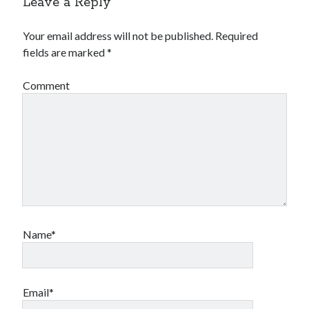
Leave a Reply
Your email address will not be published.
Required
fields are marked
*
Comment
Name*
Email*