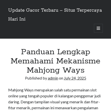
Update Gacor Terbaru – Situs Terpercaya
Hari Ini
open
primary
Sidebar
menu
Search
Search
Panduan Lengkap
Memahami Mekanisme
Recent Posts
Mahjong Ways
Review Lengkap Sweet Bonanza: Fitur, Pembayaran, dan Daya Tariknya
Published by
admin
on
July 24, 2025
Bukan Cuma Zeus, Ini 5 Karakter Ikonik dari Pragmatic Play!
Benarkah Ada Orang yang Benar-Benar Kaya karena Menang Togel?
Mahjong Ways merupakan salah satu permainan slot
Mengenal Fitur Multiplier dan Cara Kerjanya di Game Pragmatic
online yang tengah populer di kalangan penggemar judi
7 Pola Gacor Pragmatic Play yang Sering Kasih Jackpot
daring. Dengan tampilan visual yang menarik dan fitur-
fitur menarik, permainan ini menawarkan pengalaman