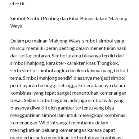
efektif.
Simbol-Simbol Penting dan Fitur Bonus dalam Mahjong
Ways
Dalam permainan Mahjong Ways, simbol-simbol yang
muncul memiliki peran penting dalam menentukan hasil
dari setiap putaran. Simbol utama biasanya terdiri dari
simbol mahjong, karakter-karakter khas Tiongkok,
serta simbol-simbol angka dan ikon lainnya yang terkait
tema. Simbol mahjong sendiri biasanya menjadi simbol
pembayaran tertinggi, sehingga keberadaannya dalam
kombinasi yang tepat sangat menentukan kemenangan
besar. Selain simbol reguler, ada juga simbol wild yang
biasanya diwakili oleh gambar tertentu yang bisa
menggantikan simbol lain untuk melengkapi kombinasi
kemenangan. Wild ini sangat membantu dalam
meningkatkan peluang kemenangan karena dapat
memperbesar kemungkinan terbentuknya kombinasi