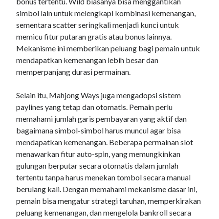
bonus tertentu. Wild biasanya bisa menggantikan
simbol lain untuk melengkapi kombinasi kemenangan,
sementara scatter seringkali menjadi kunci untuk
memicu fitur putaran gratis atau bonus lainnya.
Mekanisme ini memberikan peluang bagi pemain untuk
mendapatkan kemenangan lebih besar dan
memperpanjang durasi permainan.
Selain itu, Mahjong Ways juga mengadopsi sistem
paylines yang tetap dan otomatis. Pemain perlu
memahami jumlah garis pembayaran yang aktif dan
bagaimana simbol-simbol harus muncul agar bisa
mendapatkan kemenangan. Beberapa permainan slot
menawarkan fitur auto-spin, yang memungkinkan
gulungan berputar secara otomatis dalam jumlah
tertentu tanpa harus menekan tombol secara manual
berulang kali. Dengan memahami mekanisme dasar ini,
pemain bisa mengatur strategi taruhan, memperkirakan
peluang kemenangan, dan mengelola bankroll secara