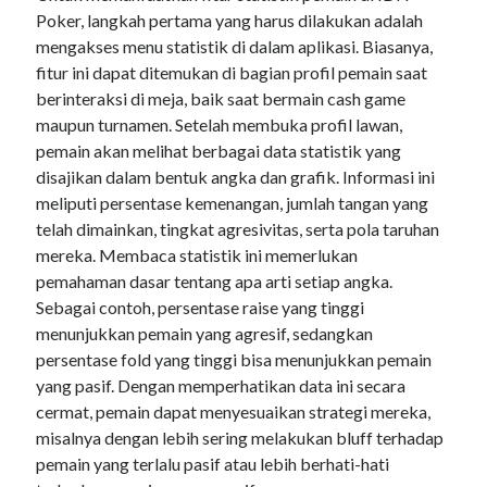
เว็บสล็อต
Poker, langkah pertama yang harus dilakukan adalah
mengakses menu statistik di dalam aplikasi. Biasanya,
เว็บตรง
fitur ini dapat ditemukan di bagian profil pemain saat
togel online
berinteraksi di meja, baik saat bermain cash game
maupun turnamen. Setelah membuka profil lawan,
slot gacor
pemain akan melihat berbagai data statistik yang
sbobet
disajikan dalam bentuk angka dan grafik. Informasi ini
meliputi persentase kemenangan, jumlah tangan yang
judi bola
telah dimainkan, tingkat agresivitas, serta pola taruhan
mereka. Membaca statistik ini memerlukan
pemahaman dasar tentang apa arti setiap angka.
Sebagai contoh, persentase raise yang tinggi
menunjukkan pemain yang agresif, sedangkan
persentase fold yang tinggi bisa menunjukkan pemain
yang pasif. Dengan memperhatikan data ini secara
cermat, pemain dapat menyesuaikan strategi mereka,
misalnya dengan lebih sering melakukan bluff terhadap
pemain yang terlalu pasif atau lebih berhati-hati