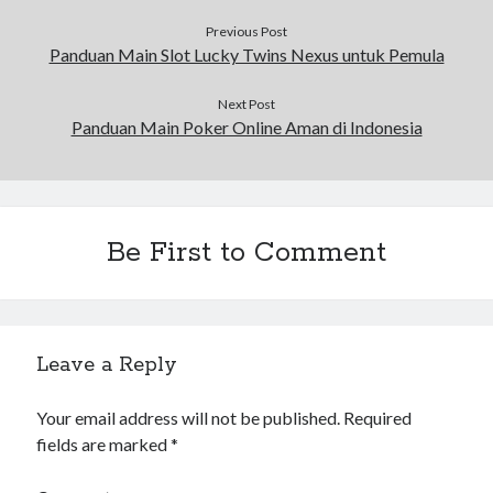
Previous Post
Panduan Main Slot Lucky Twins Nexus untuk Pemula
Next Post
Panduan Main Poker Online Aman di Indonesia
Be First to Comment
Leave a Reply
Your email address will not be published.
Required
fields are marked
*