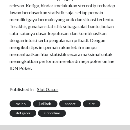
relevan. Ketiga, hindari melakukan stereotip terhadap
lawan berdasarkan statistik saja; setiap pemain
memiliki gaya bermain yang unik dan situasi tertentu.
Terakhir, gunakan statistik sebagai alat bantu, bukan
satu-satunya dasar keputusan, dan kombinasikan
dengan intuisi serta pengalaman pribadi. Dengan
mengikuti tips ini, pemain akan lebih mampu
memanfaatkan fitur statistik secara maksimal untuk
meningkatkan performa mereka di meja poker online
IDN Poker.
Published in
Slot Gacor
casino
judi bola
sbobet
slot
slot gacor
slot online