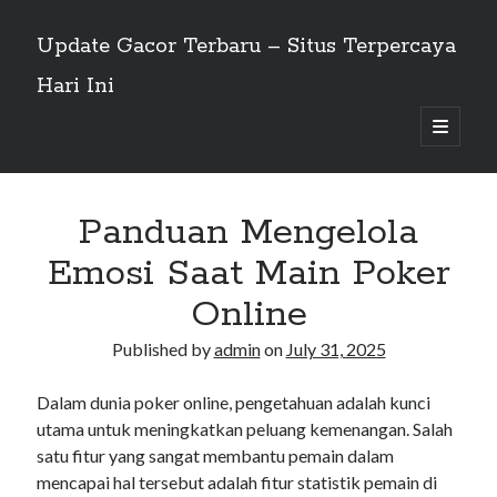
Update Gacor Terbaru – Situs Terpercaya
Hari Ini
open
primary
Sidebar
menu
Search
Search
Panduan Mengelola
Emosi Saat Main Poker
Recent Posts
Online
Review Lengkap Sweet Bonanza: Fitur, Pembayaran, dan Daya Tariknya
Published by
admin
on
July 31, 2025
Bukan Cuma Zeus, Ini 5 Karakter Ikonik dari Pragmatic Play!
Benarkah Ada Orang yang Benar-Benar Kaya karena Menang Togel?
Dalam dunia poker online, pengetahuan adalah kunci
Mengenal Fitur Multiplier dan Cara Kerjanya di Game Pragmatic
utama untuk meningkatkan peluang kemenangan. Salah
7 Pola Gacor Pragmatic Play yang Sering Kasih Jackpot
satu fitur yang sangat membantu pemain dalam
mencapai hal tersebut adalah fitur statistik pemain di