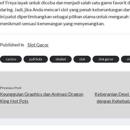
of Freya layak untuk dicoba dan menjadi salah satu game favorit d
daring. Jadi, jika Anda mencari slot yang penuh keberuntungan da
ini patut dipertimbangkan sebagai pilihan utama untuk mengasa
menikmati sensasi kemenangan yang menyenangkan.
Published in
Slot Gacor
casino
judi bola
sbobet
slot
slot gacor
sl
Previous Post
Keunggulan Graphics dan Animasi Dragon
Keberanian Dewi
King Hot Pots
dengan Kehebata