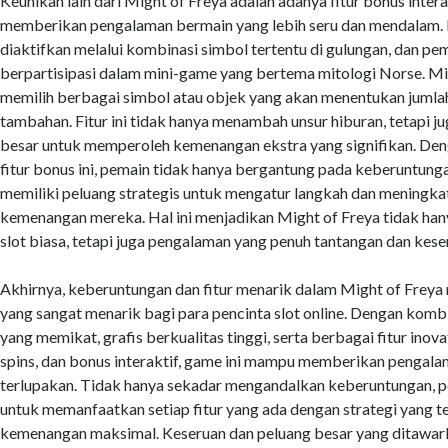
Keunikan lain dari Might of Freya adalah adanya fitur bonus inte
memberikan pengalaman bermain yang lebih seru dan mendalam. Fi
diaktifkan melalui kombinasi simbol tertentu di gulungan, dan pe
berpartisipasi dalam mini-game yang bertema mitologi Norse. Mi
memilih berbagai simbol atau objek yang akan menentukan jumlah
tambahan. Fitur ini tidak hanya menambah unsur hiburan, tetapi 
besar untuk memperoleh kemenangan ekstra yang signifikan. De
fitur bonus ini, pemain tidak hanya bergantung pada keberuntunga
memiliki peluang strategis untuk mengatur langkah dan meningka
kemenangan mereka. Hal ini menjadikan Might of Freya tidak ha
slot biasa, tetapi juga pengalaman yang penuh tantangan dan kese
Akhirnya, keberuntungan dan fitur menarik dalam Might of Freya 
yang sangat menarik bagi para pencinta slot online. Dengan komb
yang memikat, grafis berkualitas tinggi, serta berbagai fitur inovat
spins, dan bonus interaktif, game ini mampu memberikan pengal
terlupakan. Tidak hanya sekadar mengandalkan keberuntungan, p
untuk memanfaatkan setiap fitur yang ada dengan strategi yang t
kemenangan maksimal. Keseruan dan peluang besar yang ditaw