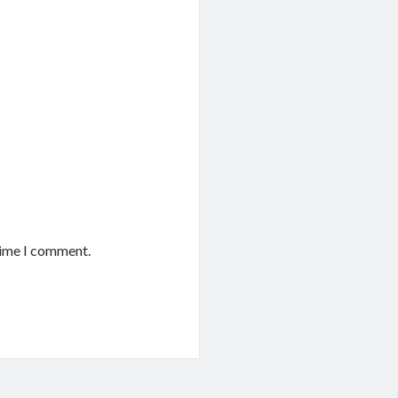
time I comment.