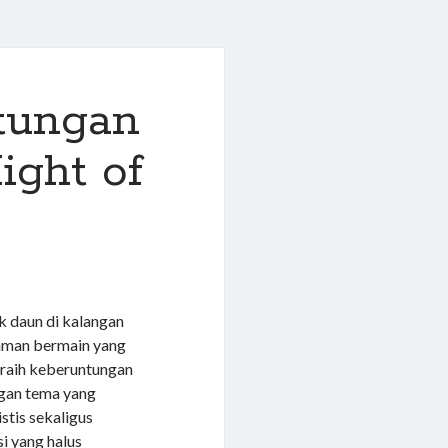
tungan
ight of
ik daun di kalangan
laman bermain yang
eraih keberuntungan
ngan tema yang
stis sekaligus
i yang halus