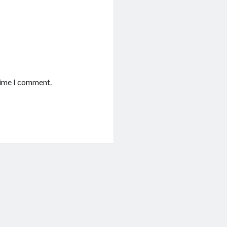
time I comment.