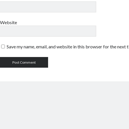
Website
Save my name, email, and website in this browser for the next 