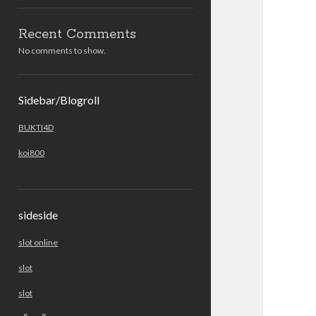
Recent Comments
No comments to show.
Sidebar/Blogroll
BUKTI4D
koi800
sideside
slot online
slot
slot