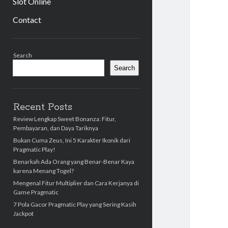
Slot Online
Contact
Sidebar
Search
Search
Recent Posts
Review Lengkap Sweet Bonanza: Fitur,
Pembayaran, dan Daya Tariknya
Bukan Cuma Zeus, Ini 5 Karakter Ikonik dari
Pragmatic Play!
Benarkah Ada Orang yang Benar-Benar Kaya
karena Menang Togel?
Mengenal Fitur Multiplier dan Cara Kerjanya di
Game Pragmatic
7 Pola Gacor Pragmatic Play yang Sering Kasih
Jackpot