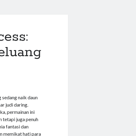
cess:
eluang
ng sedang naik daun
r judi daring.
a, permainan ini
tetapi juga penuh
a fantasi dan
an memikat hati para