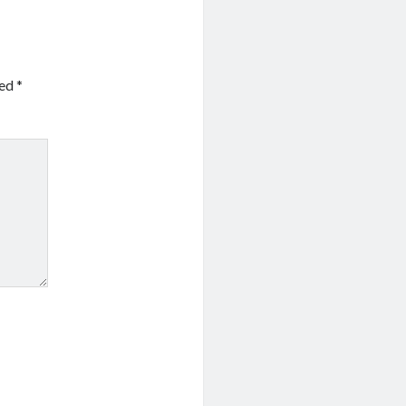
ked
*