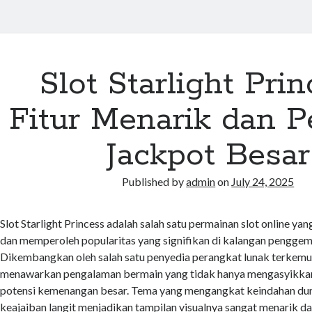
Slot Starlight Prin
Fitur Menarik dan P
Jackpot Besar
Published by
admin
on
July 24, 2025
Slot Starlight Princess adalah salah satu permainan slot online ya
dan memperoleh popularitas yang signifikan di kalangan penggema
Dikembangkan oleh salah satu penyedia perangkat lunak terkemuk
menawarkan pengalaman bermain yang tidak hanya mengasyikkan 
potensi kemenangan besar. Tema yang mengangkat keindahan duni
keajaiban langit menjadikan tampilan visualnya sangat menarik d