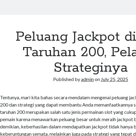
Peluang Jackpot di
Taruhan 200, Pela
Strateginya
Published by
admin
on
July 25, 2025
Tentunya, mari kita bahas secara mendalam mengenai peluang jack
200 dan strategi yang dapat membantu Anda memanfaatkannya se
taruhan 200 merupakan salah satu jenis permainan slot yang cuku
pemain karena menawarkan peluang besar untuk meraih jackpot 
demikian, keberhasilan dalam mendapatkan jackpot tidak hanya 
keberuntungan semata, melainkan juga pada strategi yang tepat 