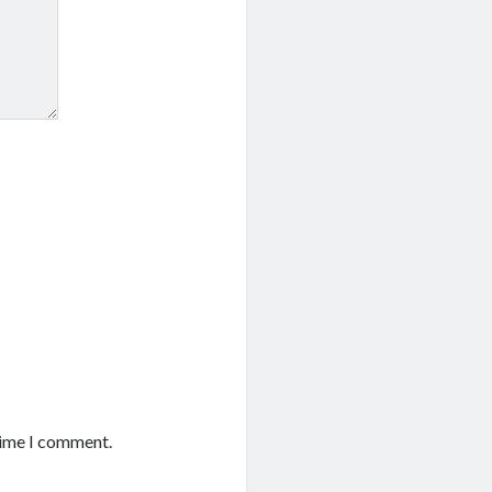
time I comment.