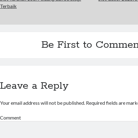
Terbaik
Be First to Commen
Leave a Reply
Your email address will not be published.
Required fields are mar
Comment