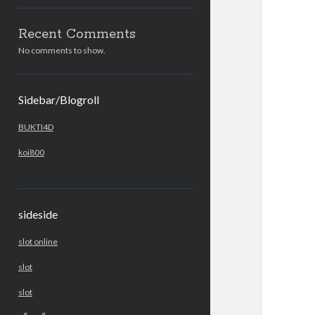
Recent Comments
No comments to show.
Sidebar/Blogroll
BUKTI4D
koi800
sideside
slot online
slot
slot