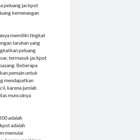
a peluang jackpot
peluang kemenangan
anya memiliki tingkat
ngan taruhan yang
ngkatkan peluang
ar, termasuk jackpot
ipasang. Beberapa
nkan pemain untuk
uang mendapatkan
il, karena jumlah
itas munculnya
 200 adalah
ckpot adalah
lum memulai