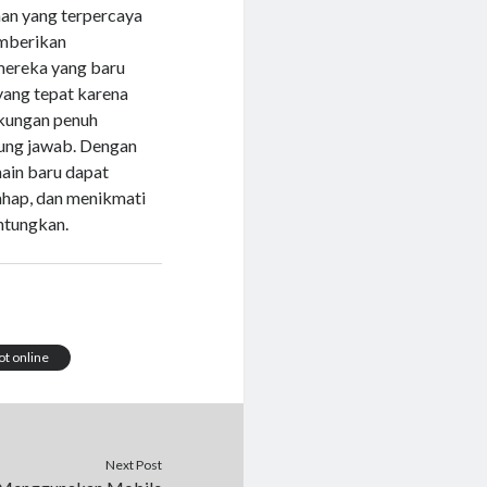
nan yang terpercaya
emberikan
mereka yang baru
 yang tepat karena
ukungan penuh
ung jawab. Dengan
ain baru dapat
ahap, dan menikmati
ntungkan.
ot online
Next Post