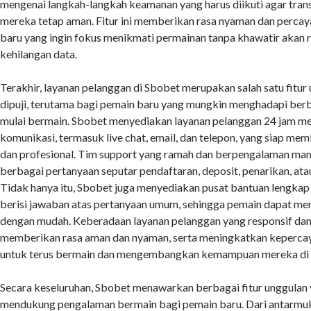
mengenai langkah-langkah keamanan yang harus diikuti agar trans
mereka tetap aman. Fitur ini memberikan rasa nyaman dan percaya
baru yang ingin fokus menikmati permainan tanpa khawatir akan r
kehilangan data.
Terakhir, layanan pelanggan di Sbobet merupakan salah satu fitur
dipuji, terutama bagi pemain baru yang mungkin menghadapi berb
mulai bermain. Sbobet menyediakan layanan pelanggan 24 jam mel
komunikasi, termasuk live chat, email, dan telepon, yang siap m
dan profesional. Tim support yang ramah dan berpengalaman m
berbagai pertanyaan seputar pendaftaran, deposit, penarikan, atau
Tidak hanya itu, Sbobet juga menyediakan pusat bantuan lengka
berisi jawaban atas pertanyaan umum, sehingga pemain dapat menc
dengan mudah. Keberadaan layanan pelanggan yang responsif dan e
memberikan rasa aman dan nyaman, serta meningkatkan keperca
untuk terus bermain dan mengembangkan kemampuan mereka di p
Secara keseluruhan, Sbobet menawarkan berbagai fitur unggulan
mendukung pengalaman bermain bagi pemain baru. Dari antarmu