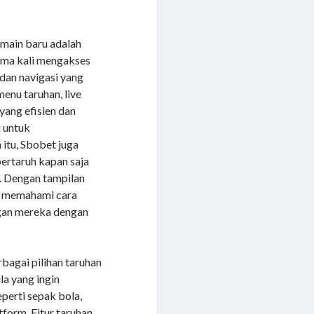
emain baru adalah
ama kali mengakses
dan navigasi yang
nu taruhan, live
yang efisien dan
 untuk
 itu, Sbobet juga
ertaruh kapan saja
. Dengan tampilan
at memahami cara
gan mereka dengan
bagai pilihan taruhan
a yang ingin
perti sepak bola,
tform. Fitur taruhan