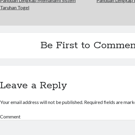
Panduan Lengkap Memahami Sistem
Panduan Lengkap
Taruhan Togel
Be First to Commen
Leave a Reply
Your email address will not be published.
Required fields are mar
Comment