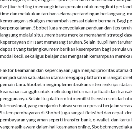
live (live betting) memungkinkan pemain untuk mengikuti pertand
time dan melakukan taruhan selama pertandingan berlangsung, m
kemenangan sekaligus menambah sensasi dalam bermain. Bagi p
berpengalaman, Sbobet juga menyediakan panduan dan tips taruh
langsung melalui situs, membantu mereka memahami strategi da
kepercayaan diri saat memasang taruhan. Selain itu, pilihan taru
deposit yang terjangkau memberikan kesempatan bagi pemula u
modal kecil, sekaligus belajar dan mengasah kemampuan mereka 
Faktor keamanan dan kepercayaan juga menjadi prioritas utama d
menjadi salah satu alasan utama mengapa platform ini sangat di
pemain baru. Sbobet mengimplementasikan sistem enkripsi data 
keamanan canggih untuk melindungi informasi pribadi dan transa
penggunanya. Selain itu, platform ini memiliki lisensi resmi dari oto
internasional, yang menjamin bahwa semua operasi berjalan secara
Sistem pembayaran di Sbobet juga sangat fleksibel dan cepat, d
pembayaran yang aman seperti transfer bank, e-wallet, dan kartu
yang masih awam dalam hal keamanan online, Sbobet menyediak