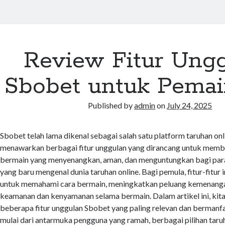
Review Fitur Ung
Sbobet untuk Pemai
Published by
admin
on
July 24, 2025
Sbobet telah lama dikenal sebagai salah satu platform taruhan onl
menawarkan berbagai fitur unggulan yang dirancang untuk mem
bermain yang menyenangkan, aman, dan menguntungkan bagi par
yang baru mengenal dunia taruhan online. Bagi pemula, fitur-fitur 
untuk memahami cara bermain, meningkatkan peluang kemenanga
keamanan dan kenyamanan selama bermain. Dalam artikel ini, ki
beberapa fitur unggulan Sbobet yang paling relevan dan bermanfa
mulai dari antarmuka pengguna yang ramah, berbagai pilihan tar