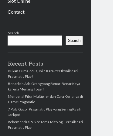
Slot Online
Contact
Sidebar
Search
Search
Recent Posts
Bukan Cuma Zeus, Ini 5 Karakter Ikonik dari
Pragmatic Play!
Benarkah Ada Orang yang Benar-Benar Kaya
karena Menang Togel?
Mengenal Fitur Multiplier dan Cara Kerjanya di
Game Pragmatic
7 Pola Gacor Pragmatic Play yang Sering Kasih
Jackpot
Rekomendasi 5 Slot Tema Mitologi Terbaik dari
Pragmatic Play