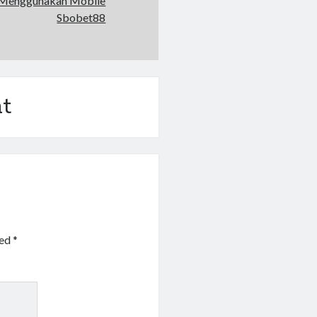
 Menggunakan Mobile
Sbobet88
t
ked
*