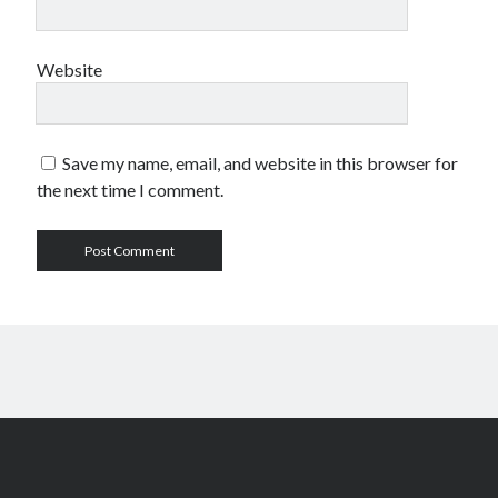
Website
Save my name, email, and website in this browser for
the next time I comment.
Author WordPress Theme
by Compete Themes