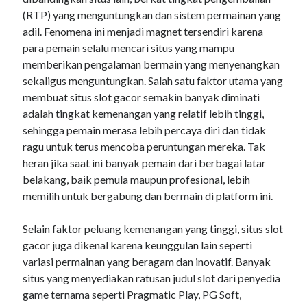
Recent Comments
(RTP) yang menguntungkan dan sistem permainan yang
No comments to show.
adil. Fenomena ini menjadi magnet tersendiri karena
para pemain selalu mencari situs yang mampu
memberikan pengalaman bermain yang menyenangkan
Sidebar/Blogroll
sekaligus menguntungkan. Salah satu faktor utama yang
membuat situs slot gacor semakin banyak diminati
BUKTI4D
adalah tingkat kemenangan yang relatif lebih tinggi,
koi800
sehingga pemain merasa lebih percaya diri dan tidak
ragu untuk terus mencoba peruntungan mereka. Tak
heran jika saat ini banyak pemain dari berbagai latar
belakang, baik pemula maupun profesional, lebih
sideside
memilih untuk bergabung dan bermain di platform ini.
slot online
Selain faktor peluang kemenangan yang tinggi, situs slot
slot
gacor juga dikenal karena keunggulan lain seperti
variasi permainan yang beragam dan inovatif. Banyak
slot
situs yang menyediakan ratusan judul slot dari penyedia
สล็อตเว็บตรง
game ternama seperti Pragmatic Play, PG Soft,