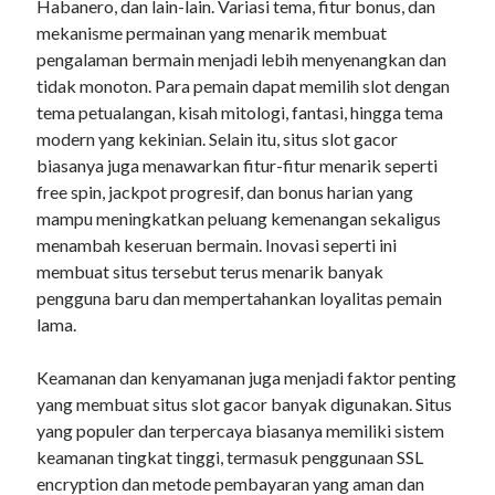
Habanero, dan lain-lain. Variasi tema, fitur bonus, dan
เว็บสล็อต
mekanisme permainan yang menarik membuat
เว็บตรง
pengalaman bermain menjadi lebih menyenangkan dan
tidak monoton. Para pemain dapat memilih slot dengan
togel online
tema petualangan, kisah mitologi, fantasi, hingga tema
slot gacor
modern yang kekinian. Selain itu, situs slot gacor
biasanya juga menawarkan fitur-fitur menarik seperti
sbobet
free spin, jackpot progresif, dan bonus harian yang
judi bola
mampu meningkatkan peluang kemenangan sekaligus
menambah keseruan bermain. Inovasi seperti ini
membuat situs tersebut terus menarik banyak
pengguna baru dan mempertahankan loyalitas pemain
lama.
Keamanan dan kenyamanan juga menjadi faktor penting
yang membuat situs slot gacor banyak digunakan. Situs
yang populer dan terpercaya biasanya memiliki sistem
keamanan tingkat tinggi, termasuk penggunaan SSL
encryption dan metode pembayaran yang aman dan