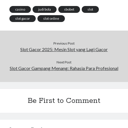
casino
judi bola
sbobet
slot
slot gacor
slot online
Previous Post
Slot Gacor 2025: Mesin Slot yang Lagi Gacor
Next Post
Slot Gacor Gampang Menang: Rahasia Para Profesional
Be First to Comment