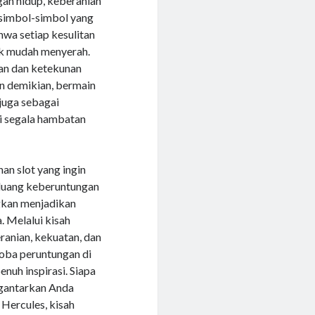
an hidup, keberanian
 simbol-simbol yang
wa setiap kesulitan
dak mudah menyerah.
ian dan ketekunan
an demikian, bermain
 juga sebagai
i segala hambatan
nan slot yang ingin
eluang keberuntungan
ngkan menjadikan
. Melalui kisah
ranian, kekuatan, dan
coba peruntungan di
enuh inspirasi. Siapa
ngantarkan Anda
 Hercules, kisah