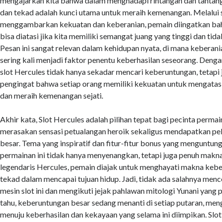
mengajarkan kita bahwa dalam menghadapi rintangan dan tantang
dan tekad adalah kunci utama untuk meraih kemenangan. Melalui
menggambarkan kekuatan dan keberanian, pemain diingatkan bah
bisa diatasi jika kita memiliki semangat juang yang tinggi dan ti
Pesan ini sangat relevan dalam kehidupan nyata, di mana keberan
sering kali menjadi faktor penentu keberhasilan seseorang. Deng
slot Hercules tidak hanya sekadar mencari keberuntungan, tetapi
pengingat bahwa setiap orang memiliki kekuatan untuk mengatas
dan meraih kemenangan sejati.
Akhir kata, Slot Hercules adalah pilihan tepat bagi pecinta permai
merasakan sensasi petualangan heroik sekaligus mendapatkan p
besar. Tema yang inspiratif dan fitur-fitur bonus yang menguntu
permainan ini tidak hanya menyenangkan, tetapi juga penuh makna
legendaris Hercules, pemain diajak untuk menghayati makna kebe
tekad dalam mencapai tujuan hidup. Jadi, tidak ada salahnya men
mesin slot ini dan mengikuti jejak pahlawan mitologi Yunani yang p
tahu, keberuntungan besar sedang menanti di setiap putaran, me
menuju keberhasilan dan kekayaan yang selama ini diimpikan. Slot