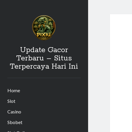
Update Gacor
Terbaru – Situs
Terpercaya Hari Ini
Home
Slot
Casino
Sbobet