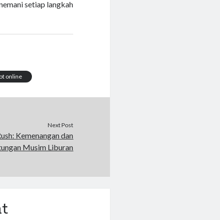
nemani setiap langkah
ot online
Next Post
Rush: Kemenangan dan
tungan Musim Liburan
t