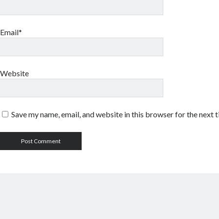
Email*
Website
Save my name, email, and website in this browser for the next 