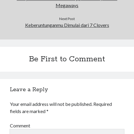
Megaways
Next Post
Keberuntunganmu Dimulai dari 7 Clovers
Be First to Comment
Leave a Reply
Your email address will not be published.
Required
fields are marked
*
Comment