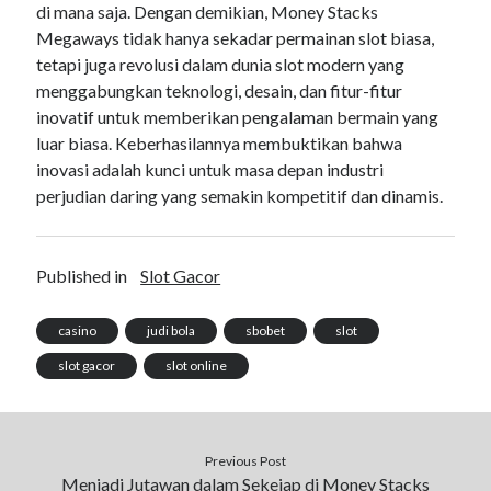
di mana saja. Dengan demikian, Money Stacks
Megaways tidak hanya sekadar permainan slot biasa,
tetapi juga revolusi dalam dunia slot modern yang
menggabungkan teknologi, desain, dan fitur-fitur
inovatif untuk memberikan pengalaman bermain yang
luar biasa. Keberhasilannya membuktikan bahwa
inovasi adalah kunci untuk masa depan industri
perjudian daring yang semakin kompetitif dan dinamis.
Published in
Slot Gacor
casino
judi bola
sbobet
slot
slot gacor
slot online
Previous Post
Menjadi Jutawan dalam Sekejap di Money Stacks