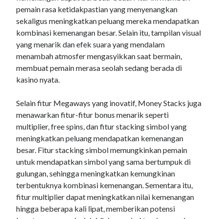
เว็บสล็อต
pemain rasa ketidakpastian yang menyenangkan
sekaligus meningkatkan peluang mereka mendapatkan
เว็บตรง
kombinasi kemenangan besar. Selain itu, tampilan visual
togel online
yang menarik dan efek suara yang mendalam
menambah atmosfer mengasyikkan saat bermain,
slot gacor
membuat pemain merasa seolah sedang berada di
sbobet
kasino nyata.
judi bola
Selain fitur Megaways yang inovatif, Money Stacks juga
menawarkan fitur-fitur bonus menarik seperti
multiplier, free spins, dan fitur stacking simbol yang
meningkatkan peluang mendapatkan kemenangan
besar. Fitur stacking simbol memungkinkan pemain
untuk mendapatkan simbol yang sama bertumpuk di
gulungan, sehingga meningkatkan kemungkinan
terbentuknya kombinasi kemenangan. Sementara itu,
fitur multiplier dapat meningkatkan nilai kemenangan
hingga beberapa kali lipat, memberikan potensi