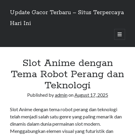
Update Gacor Terbaru – Situs Terpercaya
Hari Ini
open
primary
Sidebar
menu
Search
Search
Slot Anime dengan
Tema Robot Perang dan
Recent Posts
Teknologi
Review Lengkap Sweet Bonanza: Fitur, Pembayaran, dan Daya Tariknya
Published by
admin
on
August 17, 2025
Bukan Cuma Zeus, Ini 5 Karakter Ikonik dari Pragmatic Play!
Benarkah Ada Orang yang Benar-Benar Kaya karena Menang Togel?
Slot Anime dengan tema robot perang dan teknologi
Mengenal Fitur Multiplier dan Cara Kerjanya di Game Pragmatic
telah menjadi salah satu genre yang paling menarik dan
7 Pola Gacor Pragmatic Play yang Sering Kasih Jackpot
dinamis dalam dunia permainan slot modern.
Menggabungkan elemen visual yang futuristik dan