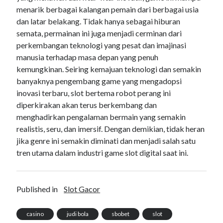
menarik berbagai kalangan pemain dari berbagai usia
dan latar belakang. Tidak hanya sebagai hiburan
semata, permainan ini juga menjadi cerminan dari
perkembangan teknologi yang pesat dan imajinasi
manusia terhadap masa depan yang penuh
kemungkinan. Seiring kemajuan teknologi dan semakin
banyaknya pengembang game yang mengadopsi
inovasi terbaru, slot bertema robot perang ini
diperkirakan akan terus berkembang dan
menghadirkan pengalaman bermain yang semakin
realistis, seru, dan imersif. Dengan demikian, tidak heran
jika genre ini semakin diminati dan menjadi salah satu
tren utama dalam industri game slot digital saat ini.
Published in
Slot Gacor
casino
judi bola
sbobet
slot