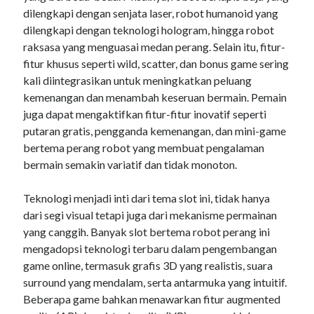
เว็บสล็อต
dilengkapi dengan senjata laser, robot humanoid yang
dilengkapi dengan teknologi hologram, hingga robot
เว็บตรง
raksasa yang menguasai medan perang. Selain itu, fitur-
togel online
fitur khusus seperti wild, scatter, dan bonus game sering
kali diintegrasikan untuk meningkatkan peluang
slot gacor
kemenangan dan menambah keseruan bermain. Pemain
sbobet
juga dapat mengaktifkan fitur-fitur inovatif seperti
putaran gratis, pengganda kemenangan, dan mini-game
judi bola
bertema perang robot yang membuat pengalaman
bermain semakin variatif dan tidak monoton.
Teknologi menjadi inti dari tema slot ini, tidak hanya
dari segi visual tetapi juga dari mekanisme permainan
yang canggih. Banyak slot bertema robot perang ini
mengadopsi teknologi terbaru dalam pengembangan
game online, termasuk grafis 3D yang realistis, suara
surround yang mendalam, serta antarmuka yang intuitif.
Beberapa game bahkan menawarkan fitur augmented