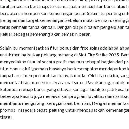
taruhan secara bertahap, terutama saat memicu fitur bonus atau f
berpotensi memberikan kemenangan besar. Selain itu, penting u
kerugian dan target kemenangan sebelum mulai bermain, sehingga
terus bermain tanpa kendali. Dengan disiplin dalam pengelolaan t
keluar sebagai pemenang akan semakin besar.
Selain itu, memanfaatkan fitur bonus dan free spins adalah salah sa
untuk meningkatkan peluang menang di Slot Fire Strike 2025. Ban
menyediakan fitur ini secara gratis maupun sebagai bagian dari p
fitur bonus aktif, pemain biasanya berkesempatan mendapatkan
tanpa harus mempertaruhkan banyak modal. Oleh karena itu, sang
memanfaatkan momen ini secara maksimal. Pastikan juga untuk 
ketentuan setiap bonus yang ditawarkan agar tidak terjadi kesalah
beberapa kasino juga menawarkan program loyalitas dan cashba
membantu mengurangi kerugian saat bermain. Dengan memanfaat
promosi ini secara tepat, peluang untuk mendapatkan kemenanga
tinggi.