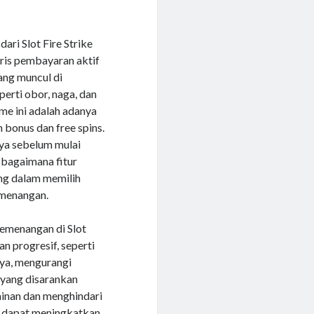
ri Slot Fire Strike
ris pembayaran aktif
ang muncul di
erti obor, naga, dan
ame ini adalah adanya
 bonus dan free spins.
ya sebelum mulai
 bagaimana fitur
ng dalam memilih
menangan.
kemenangan di Slot
n progresif, seperti
nya, mengurangi
 yang disarankan
inan dan menghindari
in dapat meningkatkan