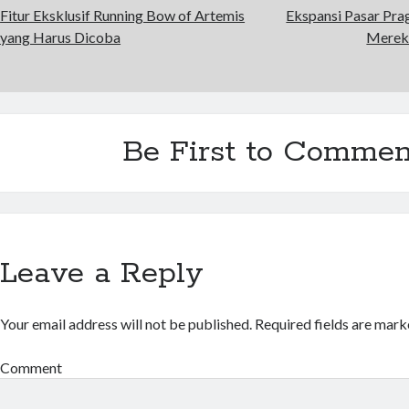
Fitur Eksklusif Running Bow of Artemis
Ekspansi Pasar Pra
yang Harus Dicoba
Mereka
Be First to Commen
Leave a Reply
Your email address will not be published.
Required fields are mar
Comment