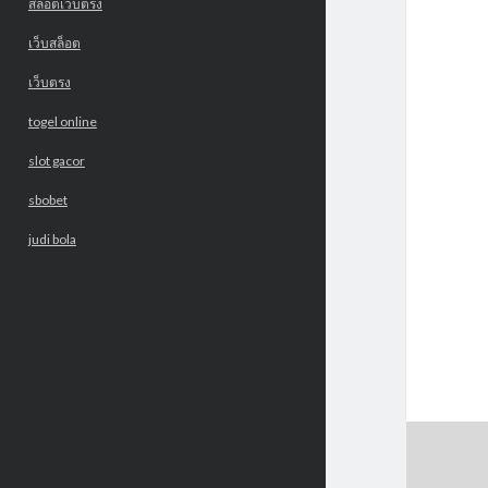
สล็อตเว็บตรง
เว็บสล็อต
เว็บตรง
togel online
slot gacor
sbobet
judi bola