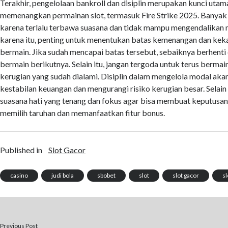
Terakhir, pengelolaan bankroll dan disiplin merupakan kunci uta
memenangkan permainan slot, termasuk Fire Strike 2025. Banyak
karena terlalu terbawa suasana dan tidak mampu mengendalikan 
karena itu, penting untuk menentukan batas kemenangan dan kek
bermain. Jika sudah mencapai batas tersebut, sebaiknya berhent
bermain berikutnya. Selain itu, jangan tergoda untuk terus berma
kerugian yang sudah dialami. Disiplin dalam mengelola modal a
kestabilan keuangan dan mengurangi risiko kerugian besar. Selain
suasana hati yang tenang dan fokus agar bisa membuat keputusan
memilih taruhan dan memanfaatkan fitur bonus.
Published in
Slot Gacor
casino
judi bola
sbobet
slot
slot gacor
sl
Previous Post