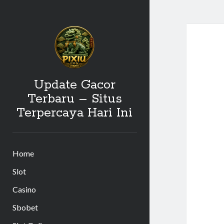
Update Gacor
Terbaru – Situs
Terpercaya Hari Ini
Home
Slot
Casino
Sbobet