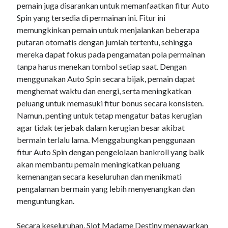
pemain juga disarankan untuk memanfaatkan fitur Auto
Spin yang tersedia di permainan ini. Fitur ini
memungkinkan pemain untuk menjalankan beberapa
putaran otomatis dengan jumlah tertentu, sehingga
mereka dapat fokus pada pengamatan pola permainan
tanpa harus menekan tombol setiap saat. Dengan
menggunakan Auto Spin secara bijak, pemain dapat
menghemat waktu dan energi, serta meningkatkan
peluang untuk memasuki fitur bonus secara konsisten.
Namun, penting untuk tetap mengatur batas kerugian
agar tidak terjebak dalam kerugian besar akibat
bermain terlalu lama. Menggabungkan penggunaan
fitur Auto Spin dengan pengelolaan bankroll yang baik
akan membantu pemain meningkatkan peluang
kemenangan secara keseluruhan dan menikmati
pengalaman bermain yang lebih menyenangkan dan
menguntungkan.
Secara keseluruhan, Slot Madame Destiny menawarkan