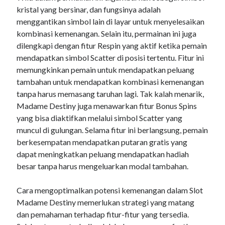
เว็บสล็อต
kristal yang bersinar, dan fungsinya adalah
menggantikan simbol lain di layar untuk menyelesaikan
เว็บตรง
kombinasi kemenangan. Selain itu, permainan ini juga
togel online
dilengkapi dengan fitur Respin yang aktif ketika pemain
mendapatkan simbol Scatter di posisi tertentu. Fitur ini
slot gacor
memungkinkan pemain untuk mendapatkan peluang
sbobet
tambahan untuk mendapatkan kombinasi kemenangan
tanpa harus memasang taruhan lagi. Tak kalah menarik,
judi bola
Madame Destiny juga menawarkan fitur Bonus Spins
yang bisa diaktifkan melalui simbol Scatter yang
muncul di gulungan. Selama fitur ini berlangsung, pemain
berkesempatan mendapatkan putaran gratis yang
dapat meningkatkan peluang mendapatkan hadiah
besar tanpa harus mengeluarkan modal tambahan.
Cara mengoptimalkan potensi kemenangan dalam Slot
Madame Destiny memerlukan strategi yang matang
dan pemahaman terhadap fitur-fitur yang tersedia.