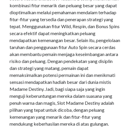
kombinasi fitur menarik dan peluang besar yang dapat
dioptimalkan melalui pemahaman mendalam terhadap
fitur-fitur yang tersedia dan penerapan strategi yang
tepat. Menggunakan fitur Wild, Respin, dan Bonus Spins
secara efektif dapat meningkatkan peluang
mendapatkan kemenangan besar. Selain itu, pengelolaan
taruhan dan penggunaan fitur Auto Spin secara cerdas
akan membantu pemain menjaga keseimbangan antara
risiko dan peluang. Dengan pendekatan yang disiplin
dan strategi yang matang, pemain dapat
memaksimalkan potensi permainan ini dan menikmati
sensasi mendapatkan hadiah besar dari dunia mistis
Madame Destiny. Jadi, bagi siapa saja yang ingin
menguji keberuntungan mereka dalam suasana yang
penuh warna dan magis, Slot Madame Destiny adalah
pilihan yang tepat untuk dicoba, dengan peluang
kemenangan yang menarik dan fitur-fitur yang
mendukung keberhasilan mereka di atas gulungan.