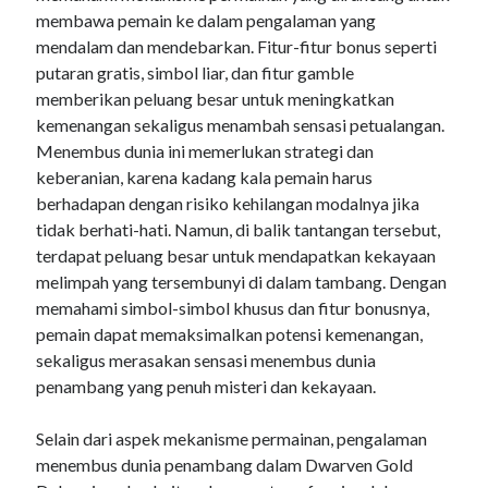
เว็บสล็อต
membawa pemain ke dalam pengalaman yang
mendalam dan mendebarkan. Fitur-fitur bonus seperti
เว็บตรง
putaran gratis, simbol liar, dan fitur gamble
togel online
memberikan peluang besar untuk meningkatkan
kemenangan sekaligus menambah sensasi petualangan.
slot gacor
Menembus dunia ini memerlukan strategi dan
sbobet
keberanian, karena kadang kala pemain harus
berhadapan dengan risiko kehilangan modalnya jika
judi bola
tidak berhati-hati. Namun, di balik tantangan tersebut,
terdapat peluang besar untuk mendapatkan kekayaan
melimpah yang tersembunyi di dalam tambang. Dengan
memahami simbol-simbol khusus dan fitur bonusnya,
pemain dapat memaksimalkan potensi kemenangan,
sekaligus merasakan sensasi menembus dunia
penambang yang penuh misteri dan kekayaan.
Selain dari aspek mekanisme permainan, pengalaman
menembus dunia penambang dalam Dwarven Gold