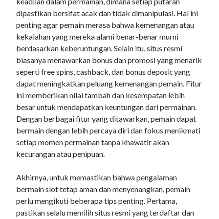
keadilan dalam permainan, dimana setiap putaran
dipastikan bersifat acak dan tidak dimanipulasi. Hal ini
penting agar pemain merasa bahwa kemenangan atau
kekalahan yang mereka alami benar-benar murni
berdasarkan keberuntungan. Selain itu, situs resmi
biasanya menawarkan bonus dan promosi yang menarik
seperti free spins, cashback, dan bonus deposit yang
dapat meningkatkan peluang kemenangan pemain. Fitur
ini memberikan nilai tambah dan kesempatan lebih
besar untuk mendapatkan keuntungan dari permainan.
Dengan berbagai fitur yang ditawarkan, pemain dapat
bermain dengan lebih percaya diri dan fokus menikmati
setiap momen permainan tanpa khawatir akan
kecurangan atau penipuan.
Akhirnya, untuk memastikan bahwa pengalaman
bermain slot tetap aman dan menyenangkan, pemain
perlu mengikuti beberapa tips penting. Pertama,
pastikan selalu memilih situs resmi yang terdaftar dan