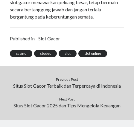
slot gacor menawarkan peluang besar, tetap bermain
secara bertanggung jawab dan jangan terlalu
bergantung pada keberuntungan semata.
Published in
Slot Gacor
casino
sbobet
slot
slot online
Previous Post
Situs Slot Gacor Terbaik dan Terpercaya di Indonesia
Next Post
Situs Slot Gacor 2025 dan Tips Mengelola Keuangan