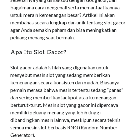
Recent Comments
bagaimana cara mengenali serta memanfaatkannya
No comments to show.
untuk meraih kemenangan besar? Artikel ini akan
membahas secara lengkap dan unik tentang slot gacor,
agar Anda semakin paham dan bisa meningkatkan
Sidebar/Blogroll
peluang menang saat bermain.
BUKTI4D
Apa Itu Slot Gacor?
koi800
Slot gacor adalah istilah yang digunakan untuk
menyebut mesin slot yang sedang memberikan
kemenangan secara konsisten dan mudah. Biasanya,
sideside
pemain merasa bahwa mesin tertentu sedang “panas”
dan sering memberikan jackpot atau kemenangan
slot online
berturut-turut. Mesin slot yang gacor ini dipercaya
slot
memiliki peluang menang yang lebih tinggi
dibandingkan mesin lainnya, meskipun secara teknis
slot
semua mesin slot berbasis RNG (Random Number
สล็อตเว็บตรง
Generator).