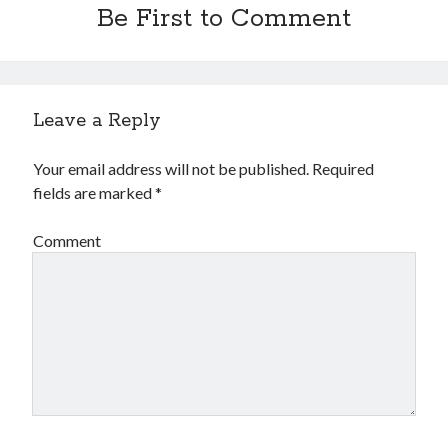
Be First to Comment
Leave a Reply
Your email address will not be published.
Required
fields are marked
*
Comment